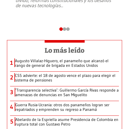
olvido, reformas constitucionales y los desafíos
de nuevas tecnologías
...
Lo más leído
Augusto Villalaz-Higuero, el panameño que alcanzó el
1
rango de general de brigada en Estados Unidos
CSS advierte: el 18 de agosto vence el plazo para elegir el
2
sistema de pensiones
‘Transparencia selectiva’: Guillermo García Rivas responde a
3
amenazas de denuncias en San Miguelito
Guerra Rusia-Ucrania: otros dos panameños logran ser
4
repatriados y emprenden su regreso a Panamá
Abelardo de la Espriella asume Presidencia de Colombia en
5
ruptura total con Gustavo Petro