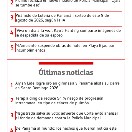
Mulino rechaza el nuevo modelo de Policía Municipal: ‘Ojalá
2
se tumbe eso’
Pirámide de Lotería de Panamá | sorteo de este 9 de
3
agosto de 2026, según la IA
‘Vivo un día a la vez’: Kayra Harding comparte imágenes de
4
la despedida de su esposo
MiAmbiente suspende obras de hotel en Playa Bijao por
5
incumplimientos
Últimas noticias
Alyiah Lide logra oro en gimnasia y Panamá alista su cierre
1
en Santo Domingo 2026
Terapia dirigida reduce 94 % riesgo de progresión
2
intracraneal en tipo de cáncer de pulmón
Magistrada salva su voto: advierte que Corte evitó analizar
3
el fondo de demanda contra la Policía Municipal
De Panamá al mundo: los hechos que fueron noticia este
4