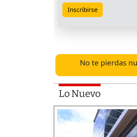
No te pierdas nu
Lo Nuevo