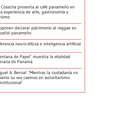
 Cosecha presenta al café panameño en
a experiencia de arte, gastronomía y
rismo
oponen declarar patrimonio al reggae en
pañol panameño
ferencia neuro-difusa e inteligencia artificial
entana de Papel’ muestra la vitalidad
teraria de Panamá
guel A. Bernal: ‘Mientras la ciudadanía no
vante su voz caemos en autoritarismo
nstitucional’