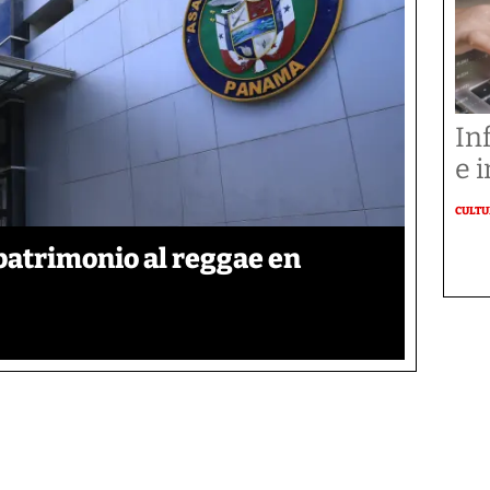
In
e i
CULT
patrimonio al reggae en