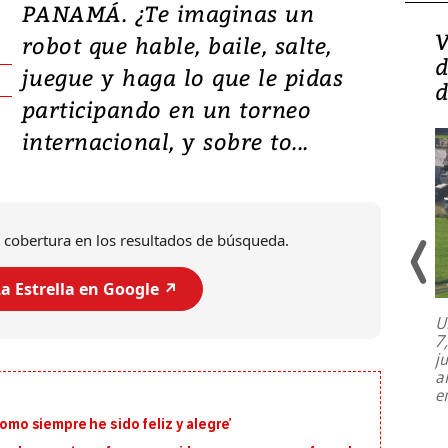
PANAMÁ. ¿Te imaginas un
Isidro Carbonell,
V
robot que hable, baile, salte,
director de la Lotería:
d
juegue y haga lo que le pidas
‘Vamos a ser más
d
participando en un torneo
transparentes, tengan fe
internacional, y sobre to...
 cobertura en los resultados de búsqueda.
a Estrella en Google ↗️
U
7
El director de la Lotería Nacional de
j
Beneficencia habla de la lotería
a
clandestina, auditorías internas y su
e
plan para modernizar la institución
como siempre he sido feliz y alegre’