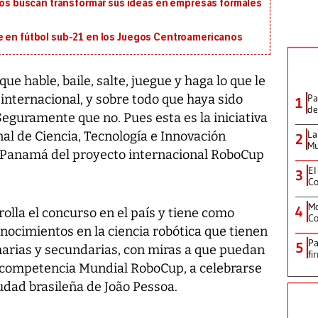
 buscan transformar sus ideas en empresas formales
e en fútbol sub-21 en los Juegos Centroamericanos
e hable, baile, salte, juegue y haga lo que le
internacional, y sobre todo que haya sido
Pa
1
de
eguramente que no. Pues esta es la iniciativa
La
al de Ciencia, Tecnología e Innovación
2
Mu
n Panamá del proyecto internacional RoboCup
El
3
Co
Mo
4
rolla el concurso en el país y tiene como
Co
onocimientos en la ciencia robótica que tienen
Pa
5
marias y secundarias, con miras a que puedan
fi
la competencia Mundial RoboCup, a celebrarse
ciudad brasileña de João Pessoa.