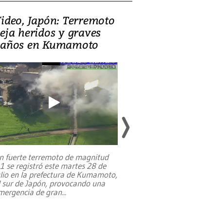
ideo, Japón: Terremoto
Israel regala 
eja heridos y graves
nueva embaja
años en Kumamoto
Jerusalén sob
familias pales
n fuerte terremoto de magnitud
,1 se registró este martes 28 de
Estados Unidos ha a
ulio en la prefectura de Kumamoto,
un dólar y durante 9
l sur de Japón, provocando una
el terreno para su 
mergencia de gran
...
en Jerusalén Oeste, 
perteneció hasta
...