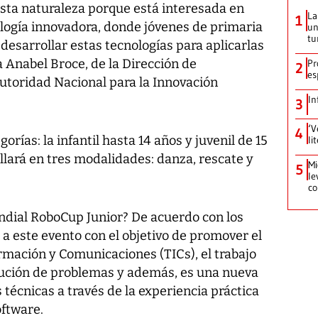
esta naturaleza porque está interesada en
La
1
logía innovadora, donde jóvenes de primaria
un
tu
esarrollar estas tecnologías para aplicarlas
ra Anabel Broce, de la Dirección de
Pr
2
es
Autoridad Nacional para la Innovación
In
3
‘V
4
orías: la infantil hasta 14 años y juvenil de 15
li
ollará en tres modalidades: danza, rescate y
Mi
5
le
co
dial RoboCup Junior? De acuerdo con los
 este evento con el objetivo de promover el
ormación y Comunicaciones (TICs), el trabajo
solución de problemas y además, es una nueva
 técnicas a través de la experiencia práctica
oftware.