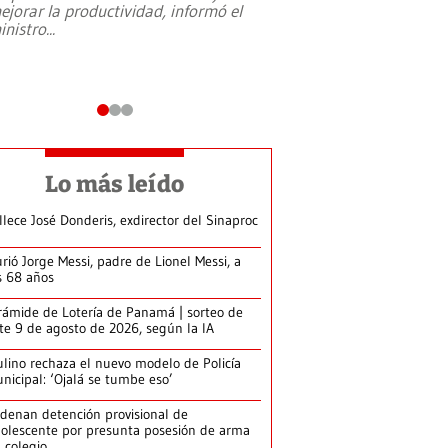
ejorar la productividad, informó el
periodismo, el derech
inistro
...
reformas constitucio
desafíos de nuevas t
Lo más leído
llece José Donderis, exdirector del Sinaproc
rió Jorge Messi, padre de Lionel Messi, a
s 68 años
rámide de Lotería de Panamá | sorteo de
te 9 de agosto de 2026, según la IA
lino rechaza el nuevo modelo de Policía
nicipal: ‘Ojalá se tumbe eso’
denan detención provisional de
olescente por presunta posesión de arma
 colegio