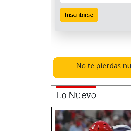
No te pierdas nu
Lo Nuevo