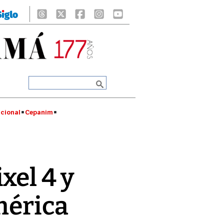
cional
Cepanim
xel 4 y
mérica