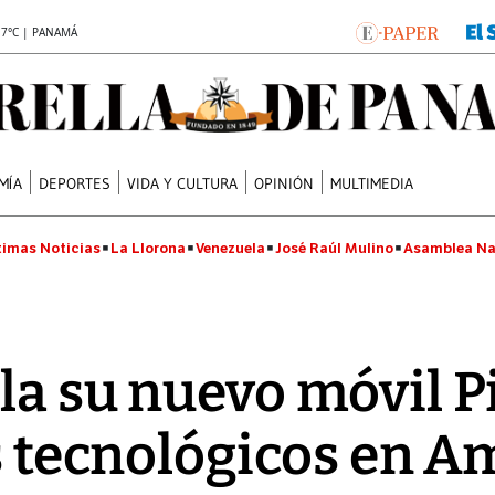
.7°C | PANAMÁ
MÍA
DEPORTES
VIDA Y CULTURA
OPINIÓN
MULTIMEDIA
timas Noticias
La Llorona
Venezuela
José Raúl Mulino
Asamblea Na
la su nuevo móvil Pi
cs tecnológicos en A