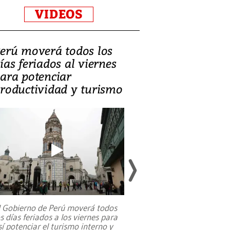
VIDEOS
erú moverá todos los
Video, Catalin
ías feriados al viernes
‘Si la gente el
ara potenciar
criminales, la
roductividad y turismo
sociedades de
suicidarse’
l Gobierno de Perú moverá todos
os días feriados a los viernes para
La exmagistrada co
sí potenciar el turismo interno y
sobre el rol de contr