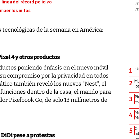
 línea del récord policivo
m
presidente de Brasil, Luiz Inácio Lula
m
da Silva, oficializó este domingo su
omper los mitos
candidatura
...
as tecnológicas de la semana en América:
ixel 4 y otros productos
uctos poniendo énfasis en el nuevo móvil
Fa
1
n su compromiso por la privacidad en todos
Mu
2
ático también reveló los nuevos "Nest", el
lo
 funciones dentro de la casa; el mando para
Pi
3
dor Pixelbook Go, de solo 13 milímetros de
es
Mu
4
Mu
Or
5
ad
o DiDi pese a protestas
en