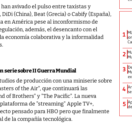
han avivado el pulso entre taxistas y
DiDi (China), Beat (Grecia) o Cabify (España),
ia en América pese al inconformismo de
regulación, además, el desencanto con el
ML
1
 la economía colaborativa y la informalidad
jo
Ca
s.
Mu
2
Mu
De
3
n serie sobre II Guerra Mundial
Mu
ex
tudios de producción con una miniserie sobre
Ar
sters of the Air", que continuará las
4
se
d of Brothers" y "The Pacific". La nueva
Ap
a plataforma de "streaming" Apple TV+,
5
de
yecto pensado para HBO pero que finalmente
al de la compañía tecnológica.