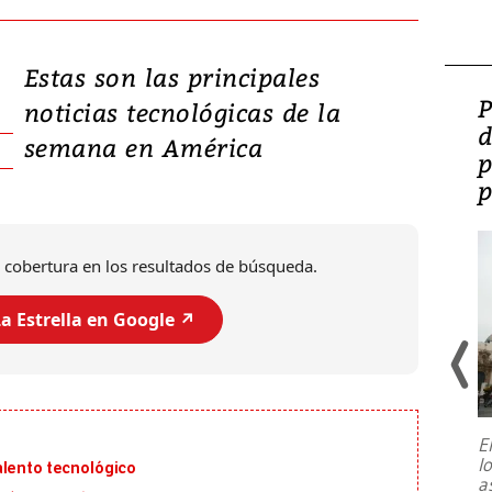
Estas son las principales
Video: Lula lanza su
P
noticias tecnológicas de la
candidatura con
d
semana en América
promesas de inversión
p
en defensa, educación y
p
tierras raras
 cobertura en los resultados de búsqueda.
a Estrella en Google ↗️
E
l
alento tecnológico
Entre recuerdos y escuetas
a
referencias hacia sus adversarios, el