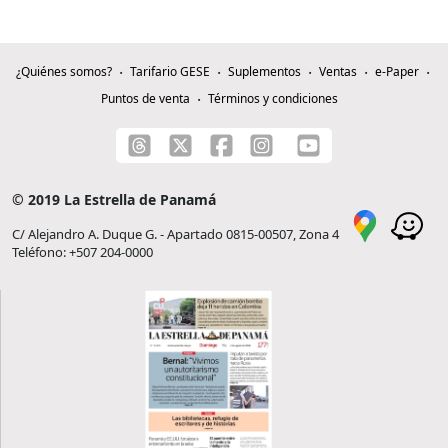
¿Quiénes somos?
Tarifario GESE
Suplementos
Ventas
e-Paper
Puntos de venta
Términos y condiciones
© 2019 La Estrella de Panamá
C/ Alejandro A. Duque G. - Apartado 0815-00507, Zona 4
Teléfono: +507 204-0000