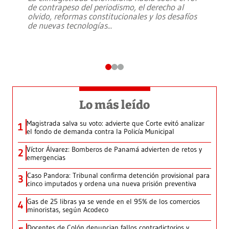
de contrapeso del periodismo, el derecho al
olvido, reformas constitucionales y los desafíos
de nuevas tecnologías
...
Lo más leído
Magistrada salva su voto: advierte que Corte evitó analizar
1
el fondo de demanda contra la Policía Municipal
Víctor Álvarez: Bomberos de Panamá advierten de retos y
2
emergencias
Caso Pandora: Tribunal confirma detención provisional para
3
cinco imputados y ordena una nueva prisión preventiva
Gas de 25 libras ya se vende en el 95% de los comercios
4
minoristas, según Acodeco
Docentes de Colón denuncian fallos contradictorios y