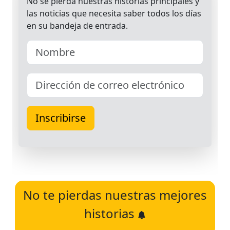
No te pierdas nuestras mejores
historias