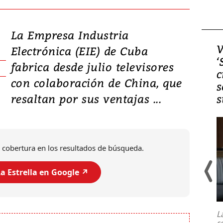
La Empresa Industria
Video, Japón: Terremoto
V
Electrónica (EIE) de Cuba
deja heridos y graves
‘
fabrica desde julio televisores
daños en Kumamoto
c
con colaboración de China, que
s
resaltan por sus ventajas ...
s
 cobertura en los resultados de búsqueda.
a Estrella en Google ↗️
Un fuerte terremoto de magnitud
7,1 se registró este martes 28 de
julio en la prefectura de Kumamoto,
L
al sur de Japón, provocando una
s