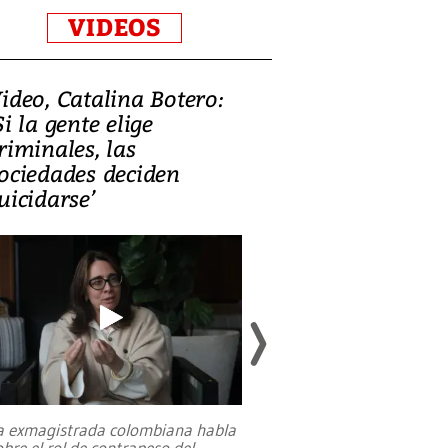
VIDEOS
ideo, Catalina Botero:
Video: Lula la
Si la gente elige
candidatura 
riminales, las
promesas de i
ociedades deciden
en defensa, ed
uicidarse’
tierras raras
a exmagistrada colombiana habla
Entre recuerdos y es
obre el rol de contrapeso del
referencias hacia sus