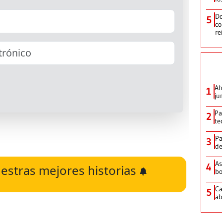
Do
5
co
re
Ah
1
ju
Pa
2
te
Pa
3
de
As
4
estras mejores historias
bo
Ca
5
ab