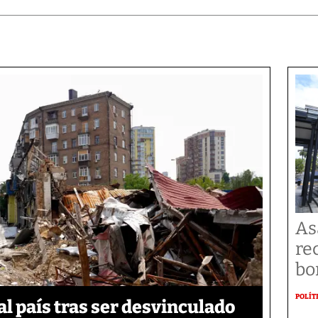
As
re
bo
POLÍT
 país tras ser desvinculado