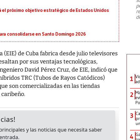
emergencia de gran
...
p
á el próximo objetivo estratégico de Estados Unidos
r
d
para consolidarse en Santo Domingo 2026
 (EIE) de Cuba fabrica desde julio televisores
esaltan por sus ventajas tecnológicas,
ingeniero David Pérez Cruz, de EIE, indicó que
Ví
 híbridos TRC (Tubos de Rayos Catódicos)
1
ad
que son comercializadas en las tiendas
Ma
 caribeño.
2
ev
Po
Ca
3
pr
un
Ga
4
lo