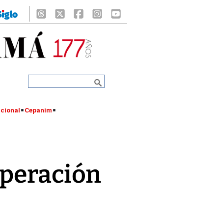
cional
Cepanim
operación