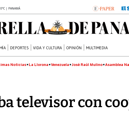
.0°C | PANAMÁ
MÍA
DEPORTES
VIDA Y CULTURA
OPINIÓN
MULTIMEDIA
timas Noticias
La Llorona
Venezuela
José Raúl Mulino
Asamblea Na
a televisor con co