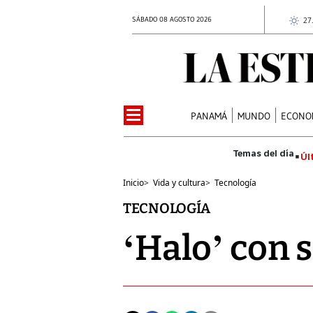
SÁBADO 08 AGOSTO 2026
27
PANAMÁ
MUNDO
ECONO
Úl
Inicio
>
Vida y cultura
>
Tecnología
TECNOLOGÍA
‘Halo’ con 