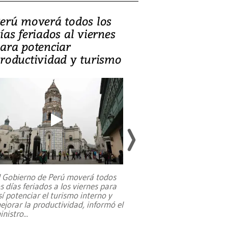
erú moverá todos los
Video, Catalin
ías feriados al viernes
‘Si la gente el
ara potenciar
criminales, la
roductividad y turismo
sociedades de
suicidarse’
l Gobierno de Perú moverá todos
os días feriados a los viernes para
La exmagistrada co
sí potenciar el turismo interno y
sobre el rol de contr
ejorar la productividad, informó el
periodismo, el derech
inistro
...
reformas constitucio
desafíos de nuevas t