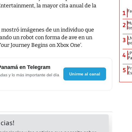
Entertainment, la mayor cita anual de la
Fa
1
Mu
2
lo
ft mostró imágenes de un individuo que
rando un robot con forma de ave en un
LN
3
po
 Your Journey Begins on Xbox One’.
¿P
4
Pa
 Panamá en Telegram
Pr
5
Es
Unirme al canal
adas y lo más importante del día