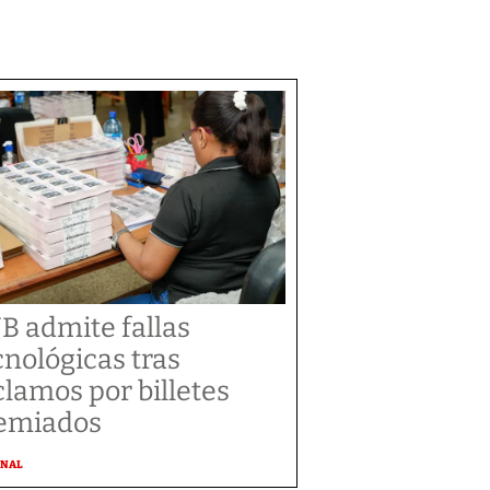
B admite fallas
cnológicas tras
clamos por billetes
emiados
ONAL