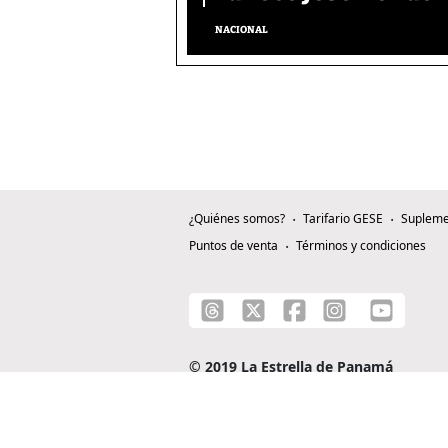
NACIONAL
¿Quiénes somos?
Tarifario GESE
Supleme
Puntos de venta
Términos y condiciones
© 2019 La Estrella de Panamá
C/ Alejandro A. Duque G. - Apartado 0815-0
Teléfono: +507 204-0000