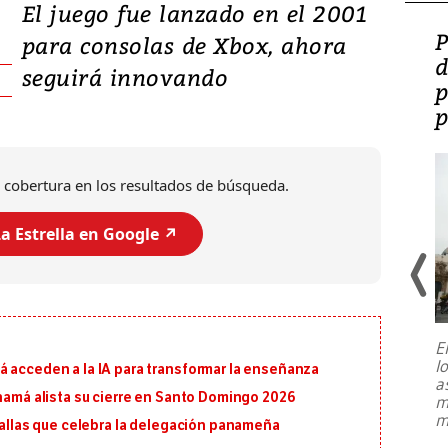
El juego fue lanzado en el 2001
Video: Lula lanza su
P
para consolas de Xbox, ahora
candidatura con
d
seguirá innovando
promesas de inversión
p
en defensa, educación y
p
tierras raras
 cobertura en los resultados de búsqueda.
a Estrella en Google ↗️
E
l
á acceden a la IA para transformar la enseñanza
Entre recuerdos y escuetas
a
referencias hacia sus adversarios, el
anamá alista su cierre en Santo Domingo 2026
m
presidente de Brasil, Luiz Inácio Lula
m
da Silva, oficializó este domingo su
edallas que celebra la delegación panameña
candidatura
...