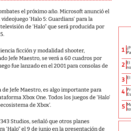
combates el próximo año. Microsoft anunció el
 videojuego ‘Halo 5: Guardians’ para la
televisión de ‘Halo” que será producida por
5.
¿P
1
ciencia ficción y modalidad shooter,
Pa
do Jefe Maestro, se verá a 60 cuadros por
El
2
uego fue lanzado en el 2001 para consolas de
no
El
3
ga de Jefe Maestro, es algo importante para
Pr
4
Es
lataforma Xbox One. Todos los juegos de ‘Halo’
l ecosistema de Xbox’.
Mu
5
lo
343 Studios, señaló que otros planes
a ‘Halo” el 9 de junio en la presentación de