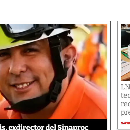
LN
te
re
pr
NACI
is, exdirector del Sinaproc