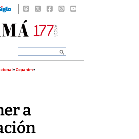
cional
Cepanim
ner a
ación