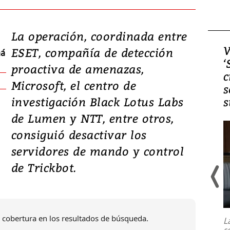
La operación, coordinada entre
Video, Japón: Terremoto
V
ESET, compañía de detección
má
deja heridos y graves
‘
proactiva de amenazas,
daños en Kumamoto
c
Microsoft, el centro de
s
investigación Black Lotus Labs
s
de Lumen y NTT, entre otros,
consiguió desactivar los
servidores de mando y control
de Trickbot.
Un fuerte terremoto de magnitud
7,1 se registró este martes 28 de
julio en la prefectura de Kumamoto,
 cobertura en los resultados de búsqueda.
L
al sur de Japón, provocando una
s