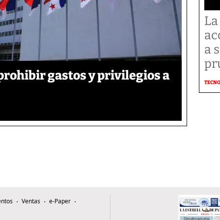
La
ac
a 
pr
rohibir gastos y privilegios a
TECN
ntos
Ventas
e-Paper