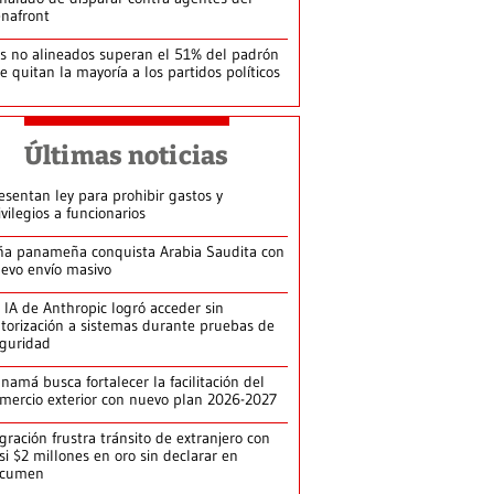
nafront
s no alineados superan el 51% del padrón
le quitan la mayoría a los partidos políticos
Últimas noticias
esentan ley para prohibir gastos y
ivilegios a funcionarios
ña panameña conquista Arabia Saudita con
evo envío masivo
 IA de Anthropic logró acceder sin
torización a sistemas durante pruebas de
guridad
namá busca fortalecer la facilitación del
mercio exterior con nuevo plan 2026-2027
gración frustra tránsito de extranjero con
si $2 millones en oro sin declarar en
ocumen