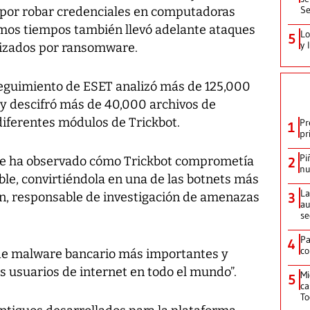
Se
 por robar credenciales en computadoras
imos tiempos también llevó adelante ataques
Lo
5
y 
izados por ransomware.
seguimiento de ESET analizó más de 125,000
y descifró más de 40,000 archivos de
 diferentes módulos de Trickbot.
Pr
1
pr
Pi
, se ha observado cómo Trickbot comprometía
2
nu
le, convirtiéndola en una de las botnets más
La
tin, responsable de investigación de amenazas
3
au
se
Pa
4
co
s de malware bancario más importantes y
 usuarios de internet en todo el mundo”.
Mi
5
ca
T