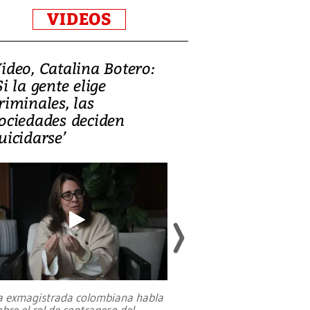
VIDEOS
ideo, Catalina Botero:
Video: Lula la
Si la gente elige
candidatura 
riminales, las
promesas de i
ociedades deciden
en defensa, ed
uicidarse’
tierras raras
a exmagistrada colombiana habla
Entre recuerdos y es
obre el rol de contrapeso del
referencias hacia sus