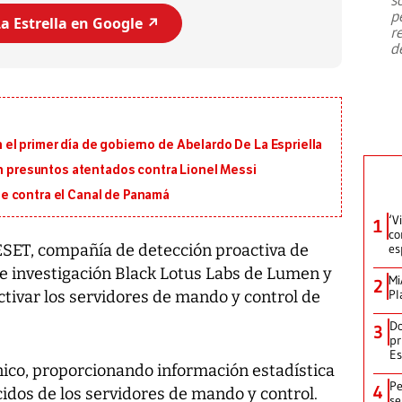
emergencia de gran
...
p
a Estrella en Google ↗️
r
d
l primer día de gobierno de Abelardo De La Espriella
on presuntos atentados contra Lionel Messi
e contra el Canal de Panamá
‘V
1
co
ESET, compañía de detección proactiva de
es
de investigación Black Lotus Labs de Lumen y
Mi
2
Pl
ctivar los servidores de mando y control de
Do
3
pr
Es
cnico, proporcionando información estadística
Pe
4
idos de los servidores de mando y control.
se