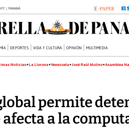
.6°C | PANAMÁ
MÍA
DEPORTES
VIDA Y CULTURA
OPINIÓN
MULTIMEDIA
timas Noticias
La Llorona
Venezuela
José Raúl Mulino
Asamblea Na
global permite dete
 afecta a la comput