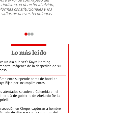
eriodismo, el derecho al olvido,
presidente de Brasil,
eformas constitucionales y los
da Silva, oficializó 
esafíos de nuevas tecnologías
...
candidatura
...
Lo más leído
ivo un día a la vez’: Kayra Harding
mparte imágenes de la despedida de su
poso
Ambiente suspende obras de hotel en
aya Bijao por incumplimientos
s atentados sacuden a Colombia en el
imer día de gobierno de Abelardo De La
priella
rsecución en Chepo: capturan a hombre
ñalado de disparar contra agentes del