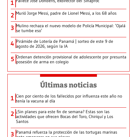
Fallece José Donderis, exdirector del Sinaproc
1
Murió Jorge Messi, padre de Lionel Messi, a los 68 años
2
Mulino rechaza el nuevo modelo de Policía Municipal: ‘Ojalá
3
se tumbe eso’
Pirámide de Lotería de Panamá | sorteo de este 9 de
4
agosto de 2026, según la IA
Ordenan detención provisional de adolescente por presunta
5
posesión de arma en colegio
Últimas noticias
Cien por ciento de los fallecidos por influenza este año no
1
tenía la vacuna al día
¿Sin planes para este fin de semana? Estas son las
2
actividades que ofrecen Bocas del Toro, Chiriquí y Los
Santos
Panamá refuerza la protección de las tortugas marinas
3