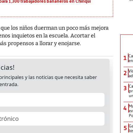
ara 1,300 trabajadores bananeros en Chiriquí
 que los niños duerman un poco más mejora
os inquietos en la escuela. Acortar el
ás propensos a llorar y enojarse.
Ca
1
en
Ví
2
ad
Ca
3
pr
un
Ma
4
ev
Po
Ga
5
lo