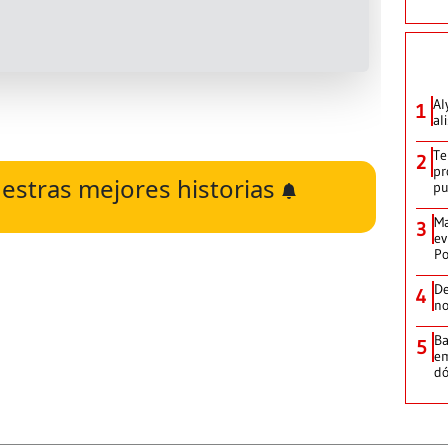
Al
1
al
Te
2
pr
estras mejores historias
p
Ma
3
ev
Po
De
4
no
Ba
5
em
dó