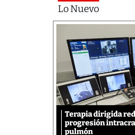
Lo Nuevo
Terapia dirigida re
progresión intracra
pulmón