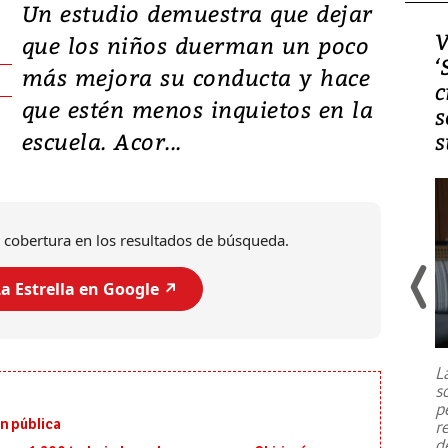
Un estudio demuestra que dejar
Video, Japón: Terremoto
V
que los niños duerman un poco
deja heridos y graves
‘
más mejora su conducta y hace
daños en Kumamoto
c
que estén menos inquietos en la
s
escuela. Acor...
s
 cobertura en los resultados de búsqueda.
a Estrella en Google ↗️
Un fuerte terremoto de magnitud
7,1 se registró este martes 28 de
julio en la prefectura de Kumamoto,
L
al sur de Japón, provocando una
s
emergencia de gran
...
p
n pública
r
d