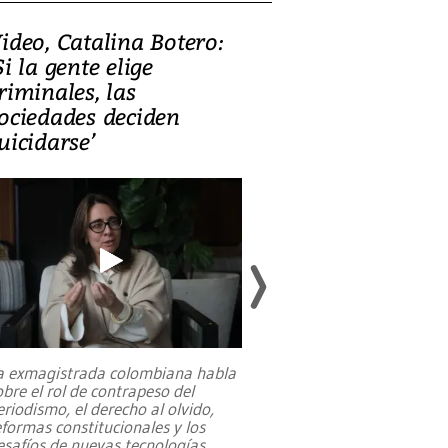
ideo, Catalina Botero:
Video: Lula la
Si la gente elige
candidatura 
riminales, las
promesas de i
ociedades deciden
en defensa, ed
uicidarse’
tierras raras
a exmagistrada colombiana habla
Entre recuerdos y es
obre el rol de contrapeso del
referencias hacia sus
eriodismo, el derecho al olvido,
presidente de Brasil,
eformas constitucionales y los
da Silva, oficializó 
esafíos de nuevas tecnologías
...
candidatura
...