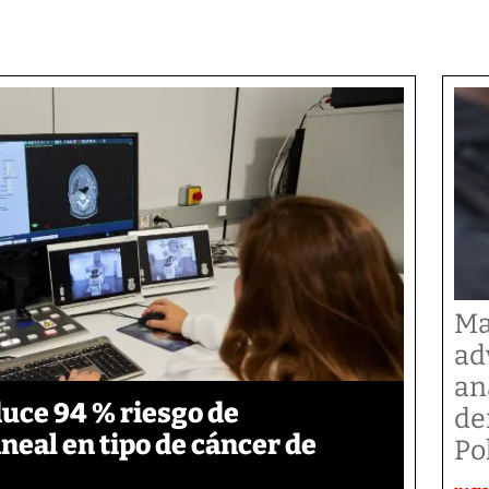
Ma
ad
an
duce 94 % riesgo de
de
neal en tipo de cáncer de
Po