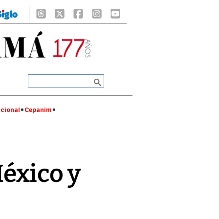
cional
Cepanim
éxico y