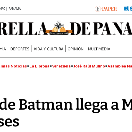
.6°C | PANAMÁ
MÍA
DEPORTES
VIDA Y CULTURA
OPINIÓN
MULTIMEDIA
timas Noticias
La Llorona
Venezuela
José Raúl Mulino
Asamblea Na
 de Batman llega a M
́ses