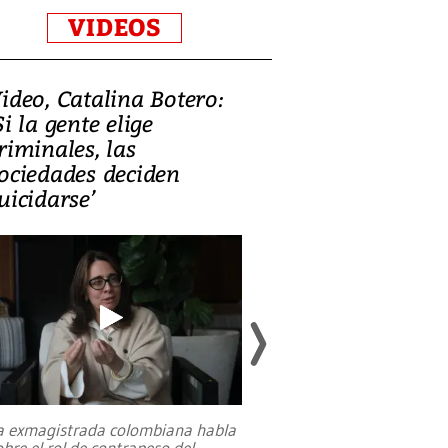
VIDEOS
ideo, Catalina Botero:
Video: Lula la
Si la gente elige
candidatura 
riminales, las
promesas de i
ociedades deciden
en defensa, ed
uicidarse’
tierras raras
a exmagistrada colombiana habla
Entre recuerdos y es
obre el rol de contrapeso del
referencias hacia sus