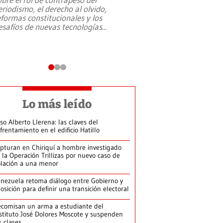
eriodismo, el derecho al olvido,
presidente de Brasil,
eformas constitucionales y los
da Silva, oficializó 
esafíos de nuevas tecnologías
...
candidatura
...
Lo más leído
so Alberto Llerena: las claves del
frentamiento en el edificio Hatillo
pturan en Chiriquí a hombre investigado
 la Operación Trillizas por nuevo caso de
olación a una menor
nezuela retoma diálogo entre Gobierno y
osición para definir una transición electoral
comisan un arma a estudiante del
stituto José Dolores Moscote y suspenden
s clases