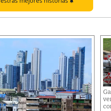
estras mejores historias
Ga
ve
co