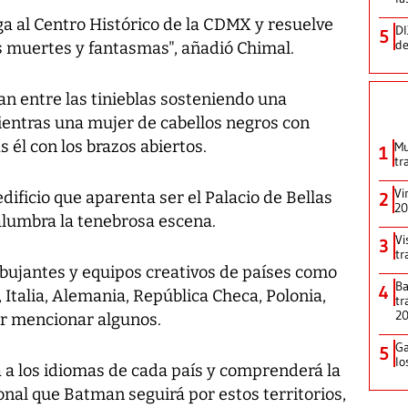
ga al Centro Histórico de la CDMX y resuelve
DI
5
de
muertes y fantasmas", añadió Chimal.
an entre las tinieblas sosteniendo una
ientras una mujer de cabellos negros con
 él con los brazos abiertos.
Mu
1
tr
Vi
ficio que aparenta ser el Palacio de Bellas
2
20
alumbra la tenebrosa escena.
Vi
3
tr
ibujantes y equipos creativos de países como
Ba
4
 Italia, Alemania, República Checa, Polonia,
tr
2
por mencionar algunos.
Ga
5
lo
 a los idiomas de cada país y comprenderá la
onal que Batman seguirá por estos territorios,