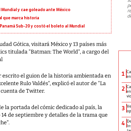
emergencia de gran
...
p
l Mundial y cae goleado ante México
r
d
l que marca historia
 Panamá Sub-20 y costó el boleto al Mundial
dad Gótica, visitará México y 13 países más
cs titulada "Batman: The World", a cargo del
al
Ca
1
escrito el guion de la historia ambientada en
en
xcelente Rulo Valdés", explicó el autor de "La
Ca
2
u cuenta de Twitter.
en
vi
Ve
 la portada del cómic dedicado al país, la
3
op
 14 de septiembre y detalles de la trama que
De
che".
4
In
la