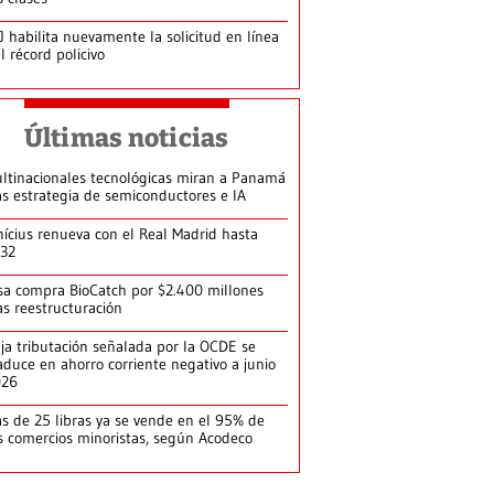
J habilita nuevamente la solicitud en línea
l récord policivo
Últimas noticias
ltinacionales tecnológicas miran a Panamá
as estrategia de semiconductores e IA
nícius renueva con el Real Madrid hasta
32
sa compra BioCatch por $2.400 millones
as reestructuración
ja tributación señalada por la OCDE se
aduce en ahorro corriente negativo a junio
026
s de 25 libras ya se vende en el 95% de
s comercios minoristas, según Acodeco