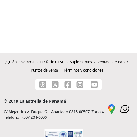
¿Quiénes somos?
Tarifario GESE
Suplementos
Ventas
e-Paper
Puntos de venta
Términos y condiciones
© 2019 La Estrella de Panamá
C/ Alejandro A. Duque G. - Apartado 0815-00507, Zona 4
Teléfono: +507 204-0000