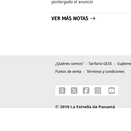
postergado el anuncio
VER MÁS NOTAS
¿Quiénes somos?
Tarifario GESE
Supleme
Puntos de venta
Términos y condiciones
© 2019 La Estrella de Panamá
C/ Alejandro A. Duque G. - Apartado 0815-0
Teléfono: +507 204-0000