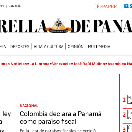
.9°C | PANAMÁ
MÍA
DEPORTES
VIDA Y CULTURA
OPINIÓN
MULTIMEDIA
timas Noticias
La Llorona
Venezuela
José Raúl Mulino
Asamblea Na
Mu
1
Ca
NACIONAL
Lo
 ley
Colombia declara a Panamá
2
so
a
como paraíso fiscal
Úl
3
nca
En la lista de paraísos fiscales se expidió