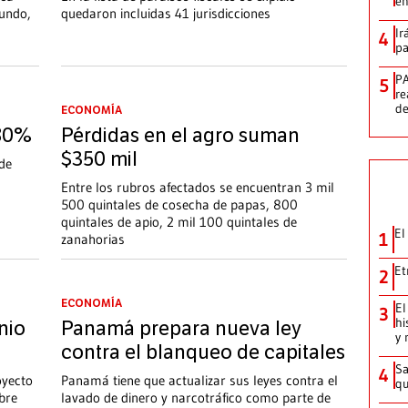
en
undo,
quedaron incluidas 41 jurisdicciones
Ir
4
pa
PA
5
re
d
ECONOMÍA
 80%
Pérdidas en el agro suman
$350 mil
de
Entre los rubros afectados se encuentran 3 mil
500 quintales de cosecha de papas, 800
quintales de apio, 2 mil 100 quintales de
El
1
zanahorias
Et
2
ECONOMÍA
El
3
hi
nio
Panamá prepara nueva ley
y 
contra el blanqueo de capitales
Sa
4
oyecto
Panamá tiene que actualizar sus leyes contra el
qu
obre
lavado de dinero y narcotráfico como parte de