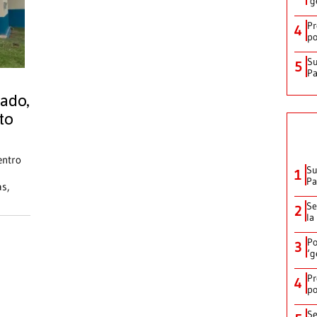
‘g
Pr
4
po
Su
5
P
ado,
to
entro
Su
1
P
as,
Se
2
la
Po
3
‘g
Pr
4
po
Se