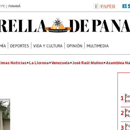
.1°C | PANAMÁ
MÍA
DEPORTES
VIDA Y CULTURA
OPINIÓN
MULTIMEDIA
timas Noticias
La Llorona
Venezuela
José Raúl Mulino
Asamblea Na
Se
1
co
Pa
2
Mu
Po
3