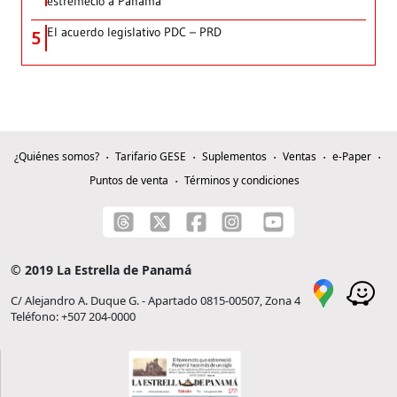
estremeció a Panamá
El acuerdo legislativo PDC – PRD
5
¿Quiénes somos?
Tarifario GESE
Suplementos
Ventas
e-Paper
Puntos de venta
Términos y condiciones
© 2019 La Estrella de Panamá
C/ Alejandro A. Duque G. - Apartado 0815-00507, Zona 4
Teléfono: +507 204-0000