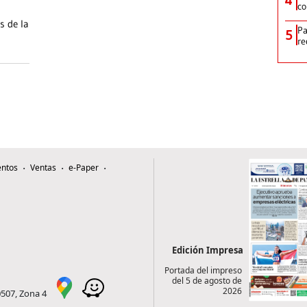
co
s de la
Pa
5
re
ntos
Ventas
e-Paper
Edición Impresa
Portada del impreso
del 5 de agosto de
2026
0507, Zona 4