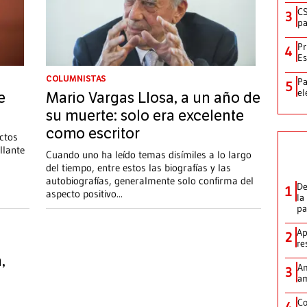
CS
3
pa
Pr
4
Es
COLUMNISTAS
Pa
5
el
e
Mario Vargas Llosa, a un año de
su muerte: solo era excelente
como escritor
ectos
llante
Cuando uno ha leído temas disímiles a lo largo
del tiempo, entre estos las biografías y las
autobiografías, generalmente solo confirma del
De
1
aspecto positivo
...
la
p
Ap
2
re
,
Am
3
am
Co
4