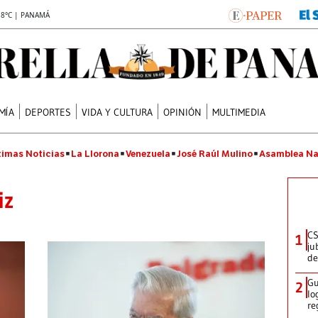
.8°C | PANAMÁ
MÍA
DEPORTES
VIDA Y CULTURA
OPINIÓN
MULTIMEDIA
timas Noticias
La Llorona
Venezuela
José Raúl Mulino
Asamblea Na
iz
CS
1
ju
de
Gu
2
lo
re