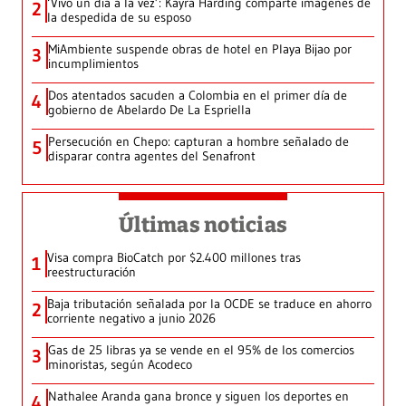
‘Vivo un día a la vez’: Kayra Harding comparte imágenes de
2
la despedida de su esposo
MiAmbiente suspende obras de hotel en Playa Bijao por
3
incumplimientos
Dos atentados sacuden a Colombia en el primer día de
4
gobierno de Abelardo De La Espriella
Persecución en Chepo: capturan a hombre señalado de
5
disparar contra agentes del Senafront
Últimas noticias
Visa compra BioCatch por $2.400 millones tras
1
reestructuración
Baja tributación señalada por la OCDE se traduce en ahorro
2
corriente negativo a junio 2026
Gas de 25 libras ya se vende en el 95% de los comercios
3
minoristas, según Acodeco
Nathalee Aranda gana bronce y siguen los deportes en
4