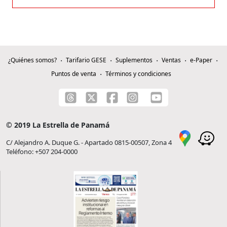
¿Quiénes somos?
Tarifario GESE
Suplementos
Ventas
e-Paper
Puntos de venta
Términos y condiciones
© 2019 La Estrella de Panamá
C/ Alejandro A. Duque G. - Apartado 0815-00507, Zona 4
Teléfono: +507 204-0000