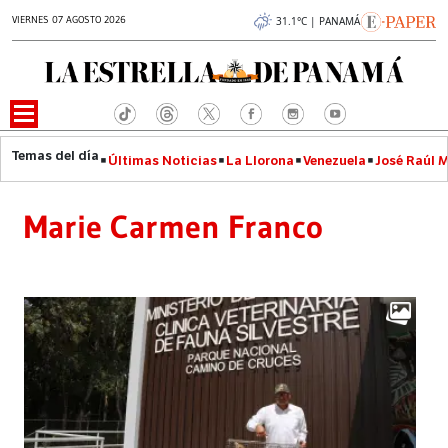
VIERNES 07 AGOSTO 2026
31.1°C | PANAMÁ
Últimas Noticias
La Llorona
Venezuela
José Raúl 
Marie Carmen Franco