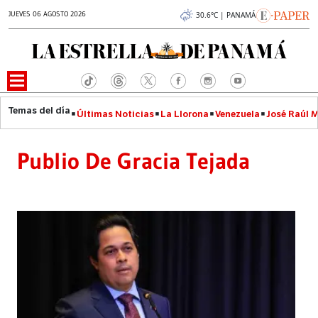
JUEVES 06 AGOSTO 2026
30.6°C | PANAMÁ
Últimas Noticias
La Llorona
Venezuela
José Raúl 
Publio De Gracia Tejada