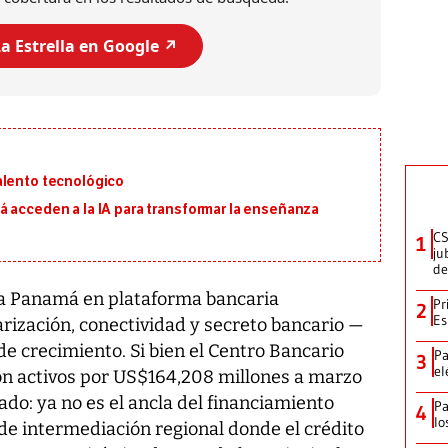
a Estrella en Google ↗️
alento tecnológico
á acceden a la IA para transformar la enseñanza
CS
1
ju
de
 a Panamá en plataforma bancaria
Pr
2
Es
rización, conectividad y secreto bancario —
e crecimiento. Si bien el Centro Bancario
Pa
3
el
con activos por US$164,208 millones a marzo
do: ya no es el ancla del financiamiento
Pa
4
lo
de intermediación regional donde el crédito