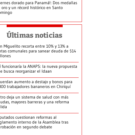
iernes dorado para Panamá!: Dos medallas
 oro y un récord histórico en Santo
omingo
Últimas noticias
n Miguelito recorta entre 10% y 13% a
ntas comunales para sanear deuda de $14
llones
í funcionaría la ANAPS: la nueva propuesta
e busca reorganizar el Idaan
uerdan aumento a destajo y bonos para
300 trabajadores bananeros en Chiriquí
tro deja un sistema de salud con más
udas, mayores barreras y una reforma
llida
putados cuestionan reformas al
glamento interno de la Asamblea tras
robación en segundo debate