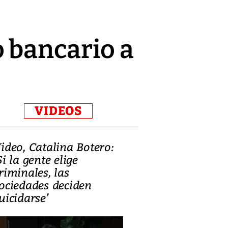
 bancario a
VIDEOS
ideo, Catalina Botero:
Video: Lula la
Si la gente elige
candidatura 
riminales, las
promesas de i
ociedades deciden
en defensa, ed
uicidarse’
tierras raras