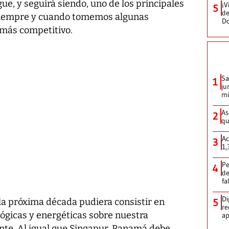
ue, y seguirá siendo, uno de los principales
¡V
5
de
siempre y cuando tomemos algunas
D
 más competitivo.
Sa
1
ju
mi
As
2
qu
Ac
3
1,
Pe
4
de
fa
Di
5
la próxima década pudiera consistir en
re
ógicas y energéticas sobre nuestra
ap
ente. Al igual que Singapur, Panamá debe