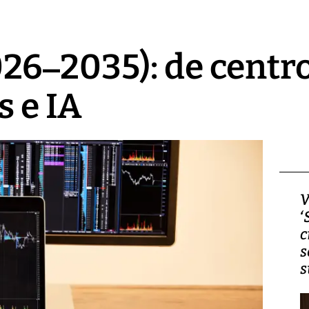
6–2035): de centro
s e IA
Video, Japón: Terremoto
V
deja heridos y graves
‘
daños en Kumamoto
c
s
s