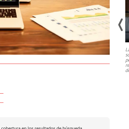
Un fuerte terremoto de magnitud
7,1 se registró este martes 28 de
julio en la prefectura de Kumamoto,
L
al sur de Japón, provocando una
s
emergencia de gran
...
p
r
d
 cobertura en los resultados de búsqueda.