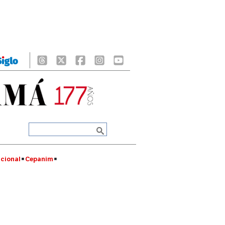
cional
Cepanim