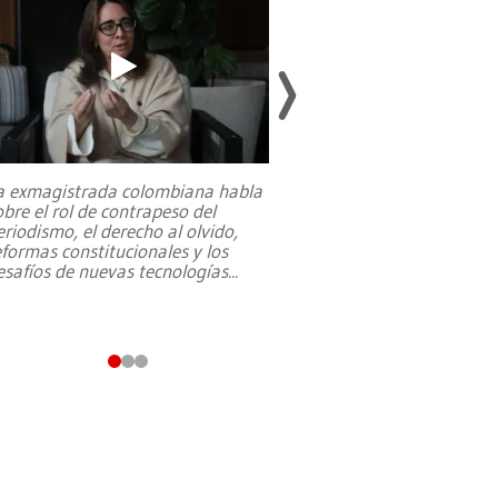
a exmagistrada colombiana habla
Entre recuerdos y es
obre el rol de contrapeso del
referencias hacia sus
eriodismo, el derecho al olvido,
presidente de Brasil,
eformas constitucionales y los
da Silva, oficializó 
esafíos de nuevas tecnologías
...
candidatura
...