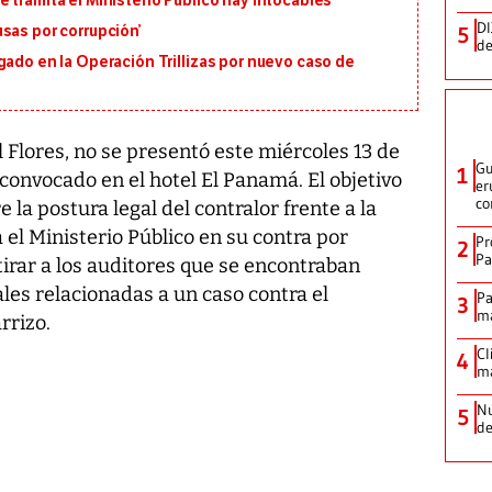
 tramita el Ministerio Público hay intocables’
DI
5
sas por corrupción’
de
gado en la Operación Trillizas por nuevo caso de
l Flores, no se presentó este miércoles 13 de
Gu
1
convocado en el hotel El Panamá. El objetivo
er
co
 la postura legal del contralor frente a la
 el Ministerio Público en su contra por
Pr
2
Pa
tirar a los auditores que se encontraban
les relacionadas a un caso contra el
Pa
3
ma
rrizo.
Cl
4
ma
Nu
5
de