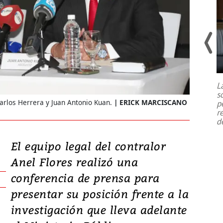
Un fuerte terremoto de magnitud
7,1 se registró este martes 28 de
julio en la prefectura de Kumamoto,
L
al sur de Japón, provocando una
s
emergencia de gran
...
Carlos Herrera y Juan Antonio Kuan.
ERICK MARCISCANO
p
r
d
El equipo legal del contralor
Anel Flores realizó una
conferencia de prensa para
presentar su posición frente a la
investigación que lleva adelante