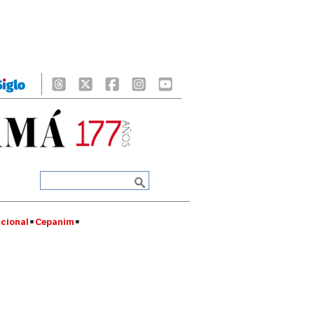
cional
Cepanim