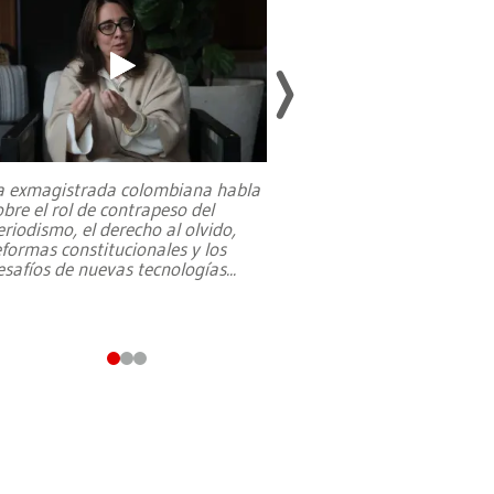
a exmagistrada colombiana habla
Entre recuerdos y es
obre el rol de contrapeso del
referencias hacia sus
eriodismo, el derecho al olvido,
presidente de Brasil,
eformas constitucionales y los
da Silva, oficializó 
esafíos de nuevas tecnologías
...
candidatura
...