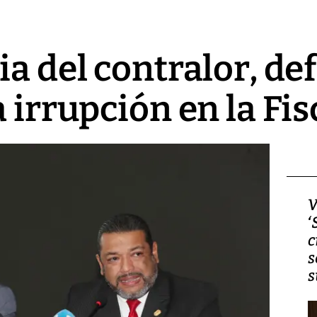
ia del contralor, de
 irrupción en la Fis
Video, Japón: Terremoto
V
deja heridos y graves
‘
daños en Kumamoto
c
s
s