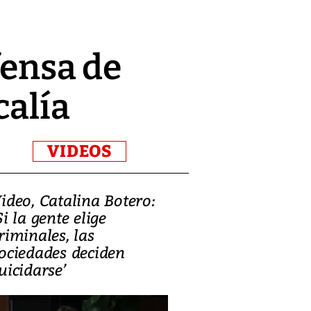
fensa de
calía
VIDEOS
ideo, Catalina Botero:
Video: Lula la
Si la gente elige
candidatura 
riminales, las
promesas de i
ociedades deciden
en defensa, ed
uicidarse’
tierras raras