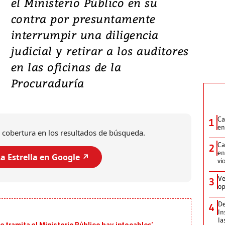
el Ministerio Público en su
contra por presuntamente
interrumpir una diligencia
judicial y retirar a los auditores
en las oficinas de la
Procuraduría
Ca
1
en
 cobertura en los resultados de búsqueda.
Ca
2
en
a Estrella en Google ↗️
vi
Ve
3
op
De
4
In
la