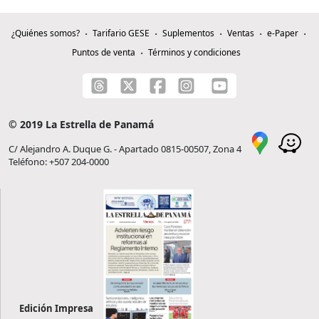
¿Quiénes somos?
Tarifario GESE
Suplementos
Ventas
e-Paper
Puntos de venta
Términos y condiciones
© 2019 La Estrella de Panamá
C/ Alejandro A. Duque G. - Apartado 0815-00507, Zona 4
Teléfono: +507 204-0000
Edición Impresa