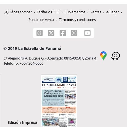
¿Quiénes somos?
Tarifario GESE
Suplementos
Ventas
e-Paper
Puntos de venta
Términos y condiciones
© 2019 La Estrella de Panamá
C/ Alejandro A. Duque G. - Apartado 0815-00507, Zona 4
Teléfono: +507 204-0000
Edición Impresa