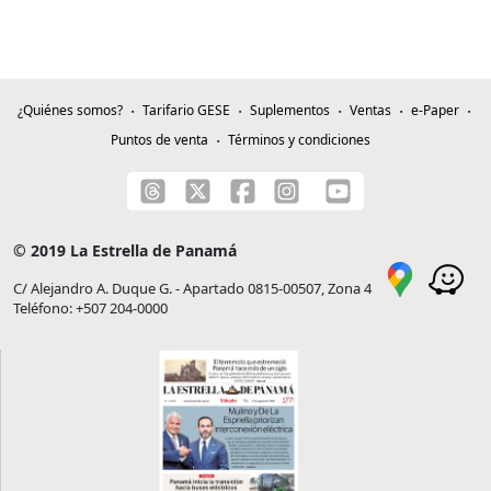
¿Quiénes somos?
Tarifario GESE
Suplementos
Ventas
e-Paper
Puntos de venta
Términos y condiciones
© 2019 La Estrella de Panamá
C/ Alejandro A. Duque G. - Apartado 0815-00507, Zona 4
Teléfono: +507 204-0000