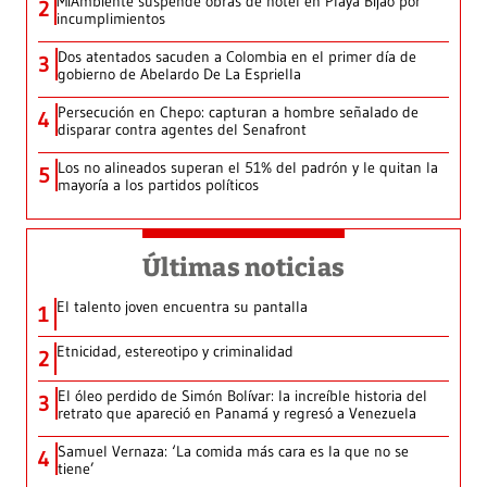
MiAmbiente suspende obras de hotel en Playa Bijao por
2
incumplimientos
Dos atentados sacuden a Colombia en el primer día de
3
gobierno de Abelardo De La Espriella
Persecución en Chepo: capturan a hombre señalado de
4
disparar contra agentes del Senafront
Los no alineados superan el 51% del padrón y le quitan la
5
mayoría a los partidos políticos
Últimas noticias
El talento joven encuentra su pantalla​
1
Etnicidad, estereotipo y criminalidad
2
El óleo perdido de Simón Bolívar: la increíble historia del
3
retrato que apareció en Panamá y regresó a Venezuela
Samuel Vernaza: ‘La comida más cara es la que no se
4
tiene’