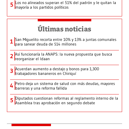
Los no alineados superan el 51% del padrón y le quitan la
5
mayoría a los partidos políticos
Últimas noticias
San Miguelito recorta entre 10% y 13% a juntas comunales
1
para sanear deuda de $14 millones
Así funcionaría la ANAPS: la nueva propuesta que busca
2
reorganizar el Idaan
Acuerdan aumento a destajo y bonos para 1,300
3
trabajadores bananeros en Chiriquí
Petro deja un sistema de salud con más deudas, mayores
4
barreras y una reforma fallida
Diputados cuestionan reformas al reglamento interno de la
5
Asamblea tras aprobación en segundo debate