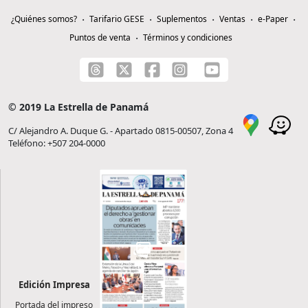
¿Quiénes somos?
Tarifario GESE
Suplementos
Ventas
e-Paper
Puntos de venta
Términos y condiciones
© 2019 La Estrella de Panamá
C/ Alejandro A. Duque G. - Apartado 0815-00507, Zona 4
Teléfono: +507 204-0000
Edición Impresa
Portada del impreso