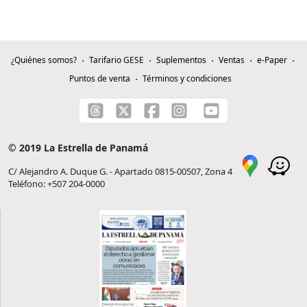
¿Quiénes somos?
Tarifario GESE
Suplementos
Ventas
e-Paper
Puntos de venta
Términos y condiciones
© 2019 La Estrella de Panamá
C/ Alejandro A. Duque G. - Apartado 0815-00507, Zona 4
Teléfono: +507 204-0000