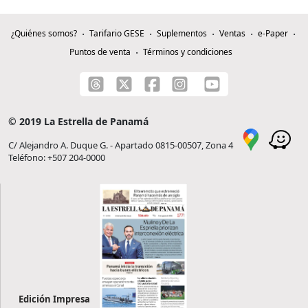
¿Quiénes somos?
Tarifario GESE
Suplementos
Ventas
e-Paper
Puntos de venta
Términos y condiciones
© 2019 La Estrella de Panamá
C/ Alejandro A. Duque G. - Apartado 0815-00507, Zona 4
Teléfono: +507 204-0000
Edición Impresa