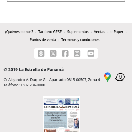
¿Quiénes somos?
Tarifario GESE
Suplementos
Ventas
e-Paper
Puntos de venta
Términos y condiciones
© 2019 La Estrella de Panamá
C/ Alejandro A. Duque G. - Apartado 0815-00507, Zona 4
Teléfono: +507 204-0000