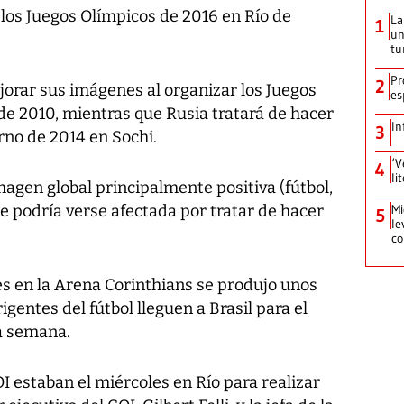
a los Juegos Olímpicos de 2016 en Río de
La
1
un
tu
Pr
2
jorar sus imágenes al organizar los Juegos
es
de 2010, mientras que Rusia tratará de hacer
In
3
rno de 2014 en Sochi.
‘V
4
li
magen global principalmente positiva (fútbol,
e podría verse afectada por tratar de hacer
Mi
5
le
co
es en la Arena Corinthians se produjo unos
igentes del fútbol lleguen a Brasil para el
a semana.
OI estaban el miércoles en Río para realizar