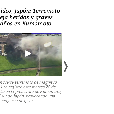
ideo, Japón: Terremoto
Israel regala 
eja heridos y graves
nueva embaja
años en Kumamoto
Jerusalén sob
familias pales
n fuerte terremoto de magnitud
,1 se registró este martes 28 de
Estados Unidos ha a
ulio en la prefectura de Kumamoto,
un dólar y durante 9
l sur de Japón, provocando una
el terreno para su 
mergencia de gran
...
en Jerusalén Oeste, 
perteneció hasta
...