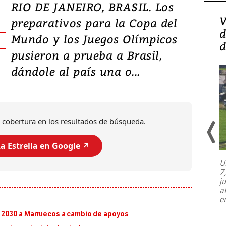
RIO DE JANEIRO, BRASIL. Los
Isidro Carbonell,
V
preparativos para la Copa del
director de la Lotería:
d
Mundo y los Juegos Olímpicos
‘Vamos a ser más
d
pusieron a prueba a Brasil,
transparentes, tengan fe
dándole al país una o...
 cobertura en los resultados de búsqueda.
a Estrella en Google ↗️
U
7
El director de la Lotería Nacional de
j
Beneficencia habla de la lotería
a
clandestina, auditorías internas y su
e
plan para modernizar la institución
al 2030 a Marruecos a cambio de apoyos