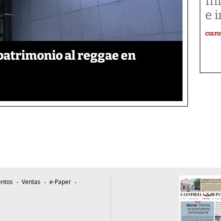
In
e i
CULT
patrimonio al reggae en
ntos
Ventas
e-Paper