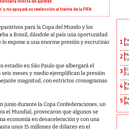
ricana invicta de ajedrez
’ y no apoyará su reelección al frente de la FIFA
parativos para la Copa del Mundo y los
ba a Brasil, dándole al país una oportunidad
Pa
1
e lo expone a una enorme presión y escrutinio
de
Mo
2
Co
n estadio en São Paulo que albergará el
El
3
 seis meses y medio ejemplifican la presión
Co
mejante magnitud, con estrictos cronogramas
Pa
4
fi
Pa
5
Mu
 junio durante la Copa Confederaciones, un
ra el Mundial, provocaron que algunos se
una economía en desaceleración y con una
sta unos 15 millones de dólares en el