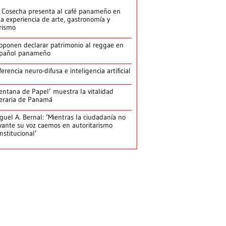
 Cosecha presenta al café panameño en
a experiencia de arte, gastronomía y
rismo
oponen declarar patrimonio al reggae en
pañol panameño
ferencia neuro-difusa e inteligencia artificial
entana de Papel’ muestra la vitalidad
teraria de Panamá
guel A. Bernal: ‘Mientras la ciudadanía no
vante su voz caemos en autoritarismo
nstitucional’