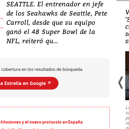
SEATTLE. El entrenador en jefe
Video, Japón: Terremoto
V
de los Seahawks de Seattle, Pete
deja heridos y graves
‘
Carroll, desde que su equipo
daños en Kumamoto
c
ganó el 48 Super Bowl de la
s
NFL, reiteró qu...
s
 cobertura en los resultados de búsqueda.
a Estrella en Google ↗️
Un fuerte terremoto de magnitud
7,1 se registró este martes 28 de
julio en la prefectura de Kumamoto,
L
al sur de Japón, provocando una
s
emergencia de gran
...
p
ustituciones y el nuevo protocolo en España
r
d