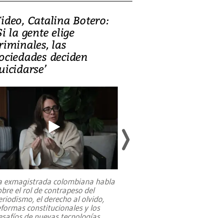
ideo, Catalina Botero:
Video: Lula la
Si la gente elige
candidatura 
riminales, las
promesas de i
ociedades deciden
en defensa, ed
uicidarse’
tierras raras
a exmagistrada colombiana habla
Entre recuerdos y es
obre el rol de contrapeso del
referencias hacia sus
eriodismo, el derecho al olvido,
presidente de Brasil,
eformas constitucionales y los
da Silva, oficializó 
esafíos de nuevas tecnologías
...
candidatura
...