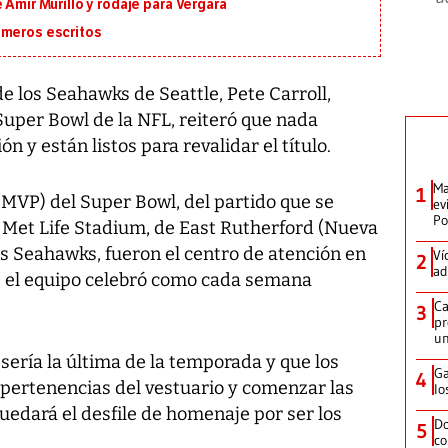
 Amir Murillo y rodaje para Vergara
imeros escritos
e los Seahawks de Seattle, Pete Carroll,
Super Bowl de la NFL, reiteró que nada
n y están listos para revalidar el título.
Ma
1
 (MVP) del Super Bowl, del partido que se
ev
Po
 Met Life Stadium, de East Rutherford (Nueva
los Seahawks, fueron el centro de atención en
Ví
2
ad
e el equipo celebró como cada semana
Ca
3
pr
un
ería la última de la temporada y que los
Ga
4
pertenencias del vestuario y comenzar las
lo
uedará el desfile de homenaje por ser los
Do
5
co