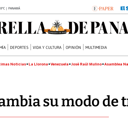
.8°C | PANAMÁ
MÍA
DEPORTES
VIDA Y CULTURA
OPINIÓN
MULTIMEDIA
timas Noticias
La Llorona
Venezuela
José Raúl Mulino
Asamblea Na
cambia su modo de t