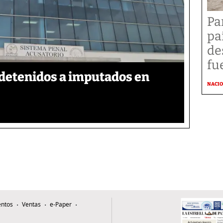
Pa
pa
de
fu
detenidos a imputados en
NACI
ntos
Ventas
e-Paper