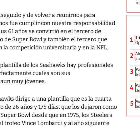
re
nseguido y de volver a reunirnos para
mos fue cumplir con nuestra responsabilidad
 sus 61 años se convirtió en el tercero de
Tr
lo de Super Bowl y también el tercero que
1
Op
la competición universitaria y en la NFL.
Ah
2
ju
 plantilla de los Seahawks hay profesionales
Pa
3
rfectamente cuales son sus
te
 aun muy jóvenes.
Pa
4
de
awks dirige a una plantilla que es la cuarta
As
5
o de 26 años y 175 días, que los dejaron como
bo
 Super Bowl desde que en 1975, los Steelers
l trofeo Vince Lombardi y al año siguiente