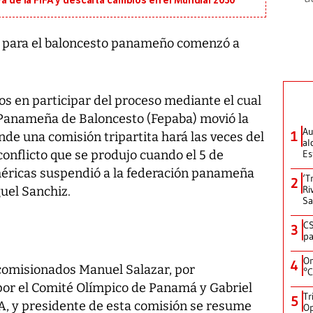
va de la FIFA y descarta cambios en el Mundial 2030
 para el baloncesto panameño comenzó a
os en participar del proceso mediante el cual
 Panameña de Baloncesto (Fepaba) movió la
Au
1
nde una comisión tripartita hará las veces del
al
conflicto que se produjo cuando el 5 de
Es
méricas suspendió a la federación panameña
‘T
2
Ri
uel Sanchiz.
Sa
CS
3
pa
On
4
s comisionados Manuel Salazar, por
°C
por el Comité Olímpico de Panamá y Gabriel
Tr
5
A, y presidente de esta comisión se resume
Op