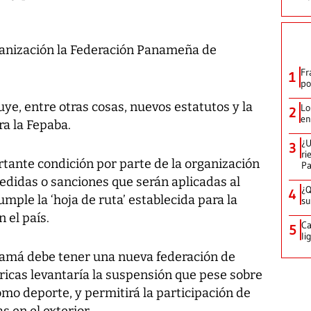
ganización la Federación Panameña de
Fr
1
po
uye, entre otras cosas, nuevos estatutos y la
Lo
2
en
ra la Fepaba.
¿U
3
ri
tante condición por parte de la organización
P
edidas o sanciones que serán aplicadas al
¿Q
4
mple la ‘hoja de ruta’ establecida para la
su
 el país.
Ca
5
li
namá debe tener una nueva federación de
ricas levantaría la suspensión que pese sobre
omo deporte, y permitirá la participación de
s en el exterior.