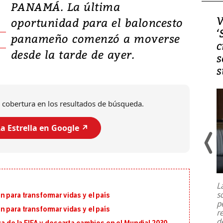
PANAMÁ. La última
Video, Japón: Terremoto
V
oportunidad para el baloncesto
deja heridos y graves
‘
panameño comenzó a moverse
daños en Kumamoto
c
desde la tarde de ayer.
s
s
 cobertura en los resultados de búsqueda.
a Estrella en Google ↗️
Un fuerte terremoto de magnitud
7,1 se registró este martes 28 de
julio en la prefectura de Kumamoto,
L
al sur de Japón, provocando una
s
 para transformar vidas y el país
emergencia de gran
...
p
 para transformar vidas y el país
r
d