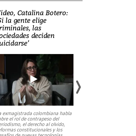
ideo, Catalina Botero:
Video: Lula la
Si la gente elige
candidatura 
riminales, las
promesas de i
ociedades deciden
en defensa, ed
uicidarse’
tierras raras
a exmagistrada colombiana habla
Entre recuerdos y es
obre el rol de contrapeso del
referencias hacia sus
eriodismo, el derecho al olvido,
presidente de Brasil,
eformas constitucionales y los
da Silva, oficializó 
esafíos de nuevas tecnologías
...
candidatura
...