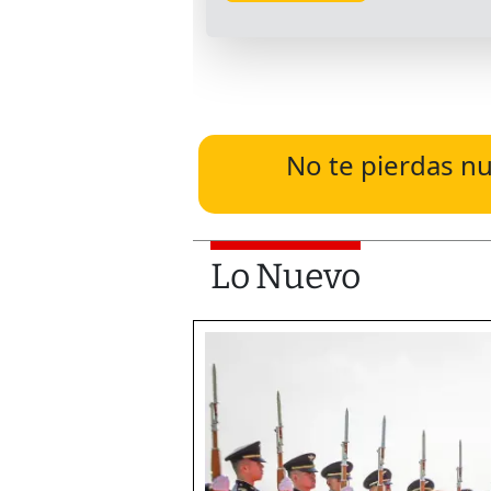
No te pierdas nu
Lo Nuevo