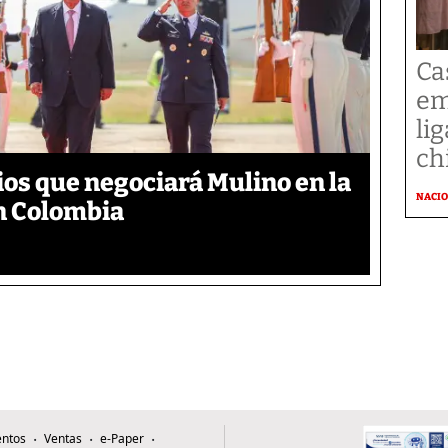
Cas
em
li
ch
ios que negociará Mulino en la
NACI
n Colombia
ntos
Ventas
e-Paper