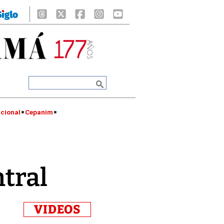
cional
Cepanim
ntral
VIDEOS