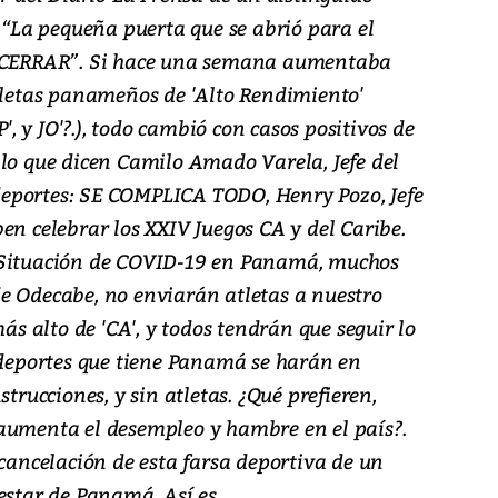
. “La pequeña puerta que se abrió para el
A CERRAR”. Si hace una semana aumentaba
atletas panameños de 'Alto Rendimiento'
P', y JO'?.), todo cambió con casos positivos de
 lo que dicen Camilo Amado Varela, Jefe del
eportes: SE COMPLICA TODO, Henry Pozo, Jefe
en celebrar los XXIV Juegos CA y del Caribe.
 Situación de COVID-19 en Panamá, muchos
e Odecabe, no enviarán atletas a nuestro
más alto de 'CA', y todos tendrán que seguir lo
s deportes que tiene Panamá se harán en
strucciones, y sin atletas. ¿Qué prefieren,
aumenta el desempleo y hambre en el país?.
 cancelación de esta farsa deportiva de un
estar de Panamá. Así es.