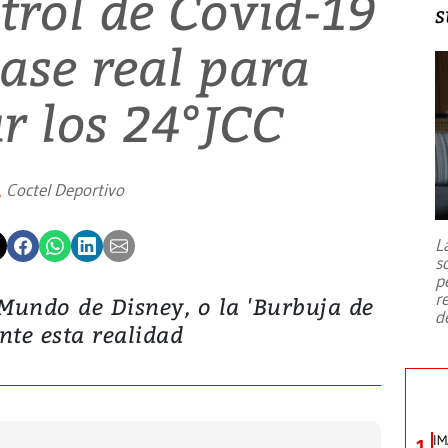
trol de Covid-19
s
ase real para
r los 24°JCC
Coctel Deportivo
L
s
p
r
 Mundo de Disney, o la 'Burbuja de
d
ante esta realidad
IM
1