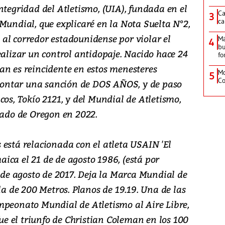
ntegridad del Atletismo, (UIA), fundada en el
Ca
3
ca
Mundial, que explicaré en la Nota Suelta N°2,
al corredor estadounidense por violar el
M
4
bu
ealizar un control antidopaje. Nacido hace 24
fo
an es reincidente en estos menesteres
Mo
5
Co
afrontar una sanción de DOS AÑOS, y de paso
cos, Tokío 2121, y del Mundial de Atletismo,
tado de Oregon en 2022.
 está relacionada con el atleta USAIN 'El
ica el 21 de de agosto 1986, (está por
2 de agosto de 2017. Deja la Marca Mundial de
la de 200 Metros. Planos de 19.19. Una de las
mpeonato Mundial de Atletismo al Aire Libre,
fue el triunfo de Christian Coleman en los 100