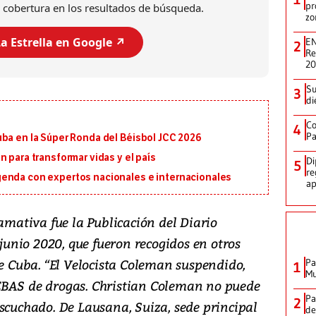
pr
 cobertura en los resultados de búsqueda.
zo
a Estrella en Google ↗️
EN
2
Re
2
Su
3
di
Co
4
Pa
uba en la Súper Ronda del Béisbol JCC 2026
 para transformar vidas y el país
Di
5
re
genda con expertos nacionales e internacionales
ap
lamativa fue la Publicación del Diario
 junio 2020, que fueron recogidos en otros
de Cuba. “El Velocista Coleman suspendido,
Pa
1
Mu
EBAS de drogas. Christian Coleman no puede
Pa
2
scuchado. De Lausana, Suiza, sede principal
de