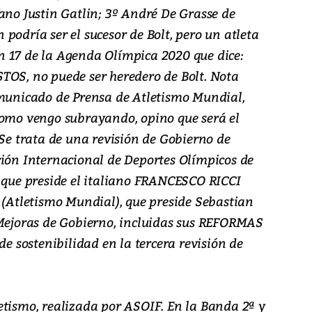
ano Justin Gatlin; 3º André De Grasse de
podría ser el sucesor de Bolt, pero un atleta
 17 de la Agenda Olímpica 2020 que dice:
, no puede ser heredero de Bolt. Nota
omunicado de Prensa de Atletismo Mundial,
como vengo subrayando, opino que será el
 trata de una revisión de Gobierno de
ción Internacional de Deportes Olímpicos de
, que preside el italiano FRANCESCO RICCI
 (Atletismo Mundial), que preside Sebastian
 Mejoras de Gobierno, incluidas sus REFORMAS
de sostenibilidad en la tercera revisión de
etismo, realizada por ASOIF. En la Banda 2ª y