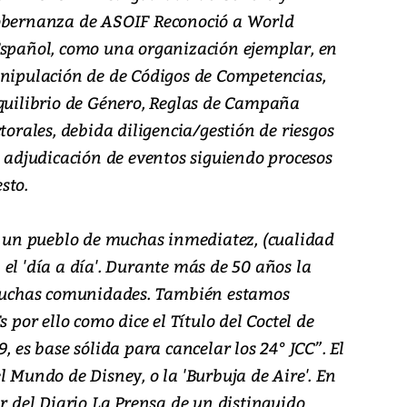
gobernanza de ASOIF Reconoció a World
Español, como una organización ejemplar, en
anipulación de de Códigos de Competencias,
equilibrio de Género, Reglas de Campaña
torales, debida diligencia/gestión de riesgos
a adjudicación de eventos siguiendo procesos
sto.
un pueblo de muchas inmediatez, (cualidad
el 'día a día'. Durante más de 50 años la
n muchas comunidades. También estamos
s por ello como dice el Título del Coctel de
, es base sólida para cancelar los 24° JCC”. El
l Mundo de Disney, o la 'Burbuja de Aire'. En
ar del Diario La Prensa de un distinguido