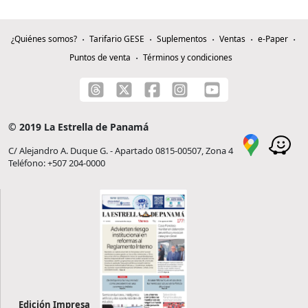
¿Quiénes somos?
Tarifario GESE
Suplementos
Ventas
e-Paper
Puntos de venta
Términos y condiciones
© 2019 La Estrella de Panamá
C/ Alejandro A. Duque G. - Apartado 0815-00507, Zona 4
Teléfono: +507 204-0000
Edición Impresa