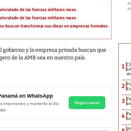
m
presidente de Brasil, Luiz Inácio Lula
m
inculado de las fuerzas militares rusas
da Silva, oficializó este domingo su
candidatura
...
inculado de las fuerzas militares rusas
 buscan transformar sus ideas en empresas formales
el gobierno y la empresa privada buscan que
ligero de la AMB sea en nuestro país.
CS
1
ju
de
Pr
2
Es
e Panamá en WhatsApp
Pa
3
Seguir canal
el
as importantes y mantente al día
App.
Pa
4
lo
¡V
5