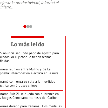
ejorar la productividad, informó el
periodismo, el derech
inistro
...
reformas constitucio
desafíos de nuevas t
Lo más leído
S anuncia segundo pago de agosto para
bilados: ACH y cheque tienen fechas
finidas
imera reunión entre Mulino y De La
priella: interconexión eléctrica en la mira
namá comienza su ruta a la movilidad
éctrica con 5 buses chinos
namá Sub-21 se queda con el bronce en
s Juegos Centroamericanos y del Caribe
iernes dorado para Panamá!: Dos medallas