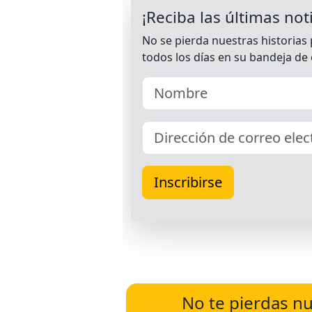
No te pierdas nu