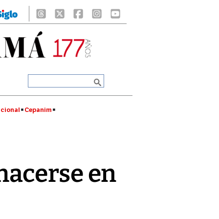
cional
Cepanim
hacerse en