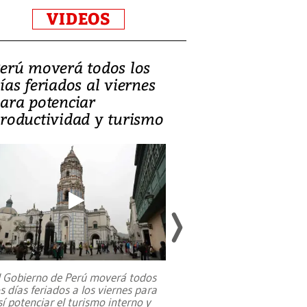
VIDEOS
erú moverá todos los
Video, Catalin
ías feriados al viernes
‘Si la gente el
ara potenciar
criminales, la
roductividad y turismo
sociedades de
suicidarse’
l Gobierno de Perú moverá todos
os días feriados a los viernes para
La exmagistrada co
sí potenciar el turismo interno y
sobre el rol de contr