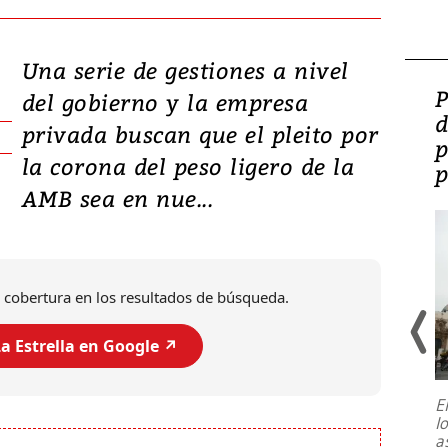
Una serie de gestiones a nivel
Video: Lula lanza su
P
del gobierno y la empresa
candidatura con
d
privada buscan que el pleito por
promesas de inversión
p
la corona del peso ligero de la
en defensa, educación y
p
AMB sea en nue...
tierras raras
 cobertura en los resultados de búsqueda.
a Estrella en Google ↗️
E
l
Entre recuerdos y escuetas
a
referencias hacia sus adversarios, el