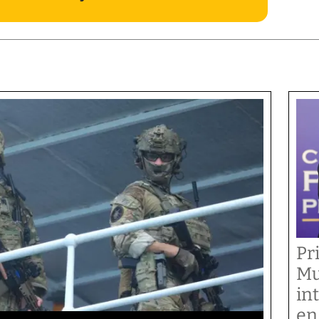
Pr
Mu
in
en