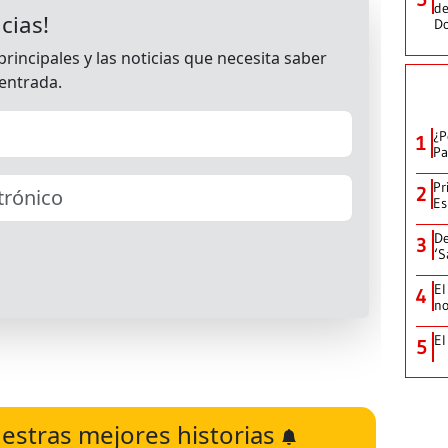
de
D
¿P
1
Pa
Pr
2
Es
De
3
‘S
El
4
no
El
5
estras mejores historias