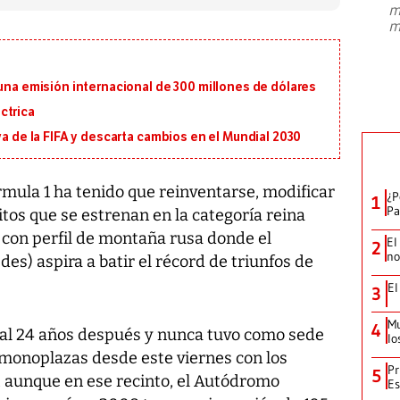
m
presidente de Brasil, Luiz Inácio Lula
m
da Silva, oficializó este domingo su
candidatura
...
 una emisión internacional de 300 millones de dólares
ctrica
va de la FIFA y descarta cambios en el Mundial 2030
rmula 1 ha tenido que reinventarse, modificar
¿P
1
Pa
itos que se estrenan en la categoría reina
 con perfil de montaña rusa donde el
El
2
no
es) aspira a batir el récord de triunfos de
El
3
Mu
4
gal 24 años después y nunca tuvo como sede
lo
s monoplazas desde este viernes con los
Pr
5
 aunque en ese recinto, el Autódromo
Es