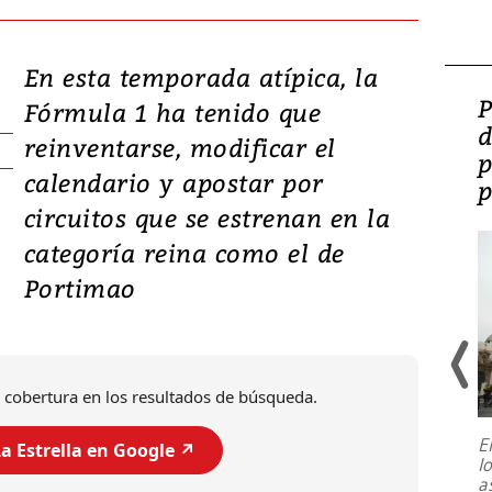
En esta temporada atípica, la
Video: Lula lanza su
P
Fórmula 1 ha tenido que
candidatura con
d
reinventarse, modificar el
promesas de inversión
p
calendario y apostar por
en defensa, educación y
p
circuitos que se estrenan en la
tierras raras
categoría reina como el de
Portimao
 cobertura en los resultados de búsqueda.
E
a Estrella en Google ↗️
l
Entre recuerdos y escuetas
a
referencias hacia sus adversarios, el