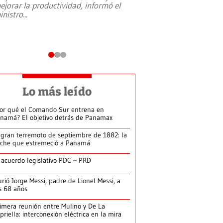
ejorar la productividad, informó el
periodismo, el derech
inistro
...
reformas constitucio
desafíos de nuevas t
Lo más leído
or qué el Comando Sur entrena en
namá? El objetivo detrás de Panamax
 gran terremoto de septiembre de 1882: la
che que estremeció a Panamá
 acuerdo legislativo PDC – PRD
rió Jorge Messi, padre de Lionel Messi, a
s 68 años
imera reunión entre Mulino y De La
priella: interconexión eléctrica en la mira