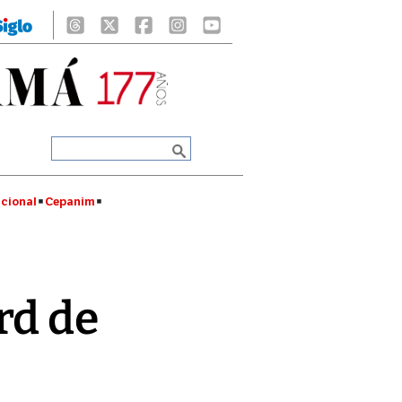
cional
Cepanim
rd de