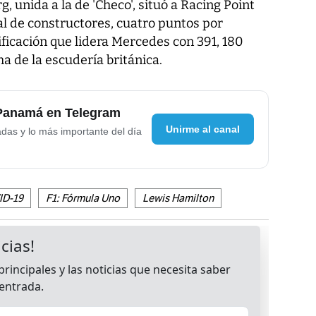
 unida a la de 'Checo', situó a Racing Point
al de constructores, cuatro puntos por
ficación que lidera Mercedes con 391, 180
a de la escudería británica.
 Panamá en Telegram
Unirme al canal
adas y lo más importante del día
ID-19
F1: Fórmula Uno
Lewis Hamilton