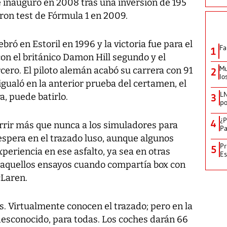
e inauguró en 2008 tras una inversión de 195
aron test de Fórmula 1 en 2009.
bró en Estoril en 1996 y la victoria fue para el
Fa
1
on el británico Damon Hill segundo y el
Mu
ro. El piloto alemán acabó su carrera con 91
2
lo
igualó en la anterior prueba del certamen, el
LN
a, puede batirlo.
3
po
¿P
4
rrir más que nunca a los simuladores para
Pa
 espera en el trazado luso, aunque algunos
Pr
5
periencia en ese asfalto, ya sea en otras
Es
 aquellos ensayos cuando compartía box con
cLaren.
as. Virtualmente conocen el trazado; pero en la
esconocido, para todas. Los coches darán 66