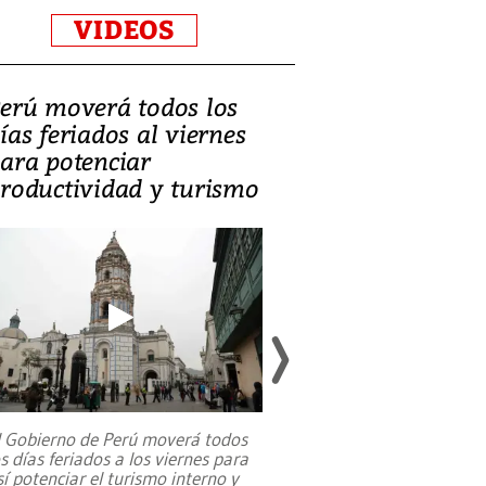
VIDEOS
erú moverá todos los
Video, Catalin
ías feriados al viernes
‘Si la gente el
ara potenciar
criminales, la
roductividad y turismo
sociedades de
suicidarse’
l Gobierno de Perú moverá todos
os días feriados a los viernes para
La exmagistrada co
sí potenciar el turismo interno y
sobre el rol de contr