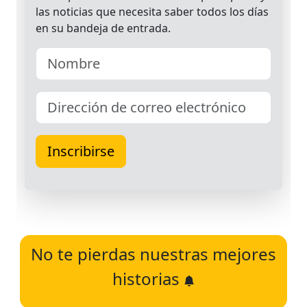
No te pierdas nuestras mejores
historias