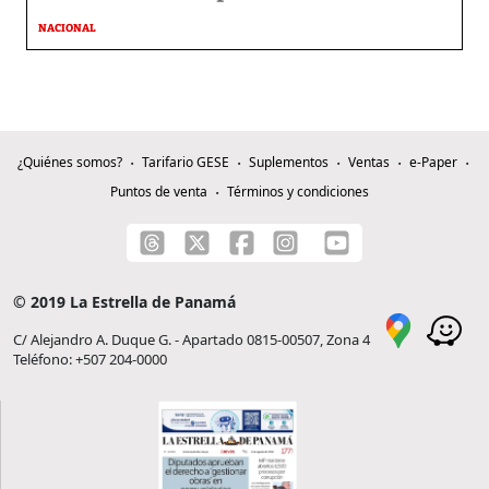
NACIONAL
¿Quiénes somos?
Tarifario GESE
Suplementos
Ventas
e-Paper
Puntos de venta
Términos y condiciones
© 2019 La Estrella de Panamá
C/ Alejandro A. Duque G. - Apartado 0815-00507, Zona 4
Teléfono: +507 204-0000