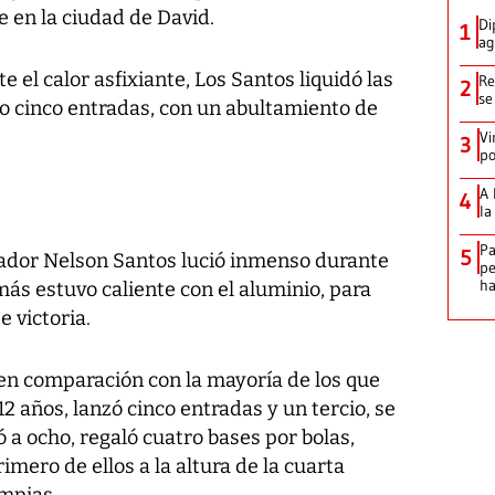
le en la ciudad de David.
Di
1
ag
e el calor asfixiante, Los Santos liquidó las
Re
2
se
lo cinco entradas, con un abultamiento de
Vi
3
po
A 
4
la
Pa
5
eador Nelson Santos lució inmenso durante
pe
ha
ás estuvo caliente con el aluminio, para
e victoria.
en comparación con la mayoría de los que
12 años, lanzó cinco entradas y un tercio, se
 a ocho, regaló cuatro bases por bolas,
imero de ellos a la altura de la cuarta
impias.