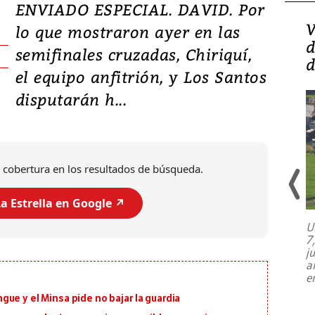
ENVIADO ESPECIAL. DAVID. Por
Isidro Carbonell,
V
lo que mostraron ayer en las
director de la Lotería:
d
semifinales cruzadas, Chiriquí,
‘Vamos a ser más
d
el equipo anfitrión, y Los Santos
transparentes, tengan fe
disputarán h...
 cobertura en los resultados de búsqueda.
a Estrella en Google ↗️
U
7
El director de la Lotería Nacional de
j
Beneficencia habla de la lotería
a
clandestina, auditorías internas y su
e
plan para modernizar la institución
ue y el Minsa pide no bajar la guardia