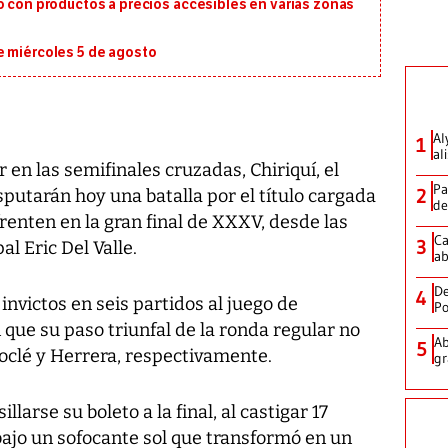
o con productos a precios accesibles en varias zonas
e miércoles 5 de agosto
Al
1
al
 en las semifinales cruzadas, Chiriquí, el
Pa
2
sputarán hoy una batalla por el título cargada
de
enten en la gran final de XXXV, desde las
Ca
3
l Eric Del Valle.
ab
De
4
invictos en seis partidos al juego de
Po
que su paso triunfal de la ronda regular no
Ab
5
Coclé y Herrera, respectivamente.
gr
llarse su boleto a la final, al castigar 17
 bajo un sofocante sol que transformó en un