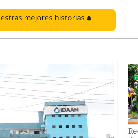
estras mejores historias
Re