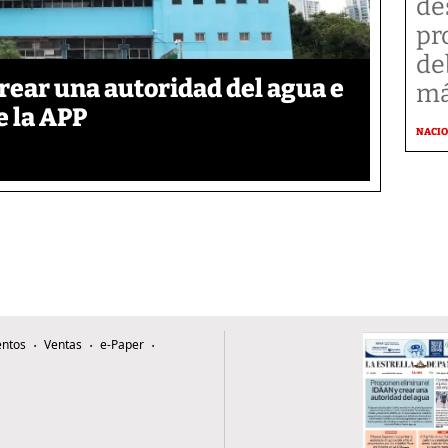
de
pr
de
rear una autoridad del agua e
má
e la APP
NACI
ntos
Ventas
e-Paper