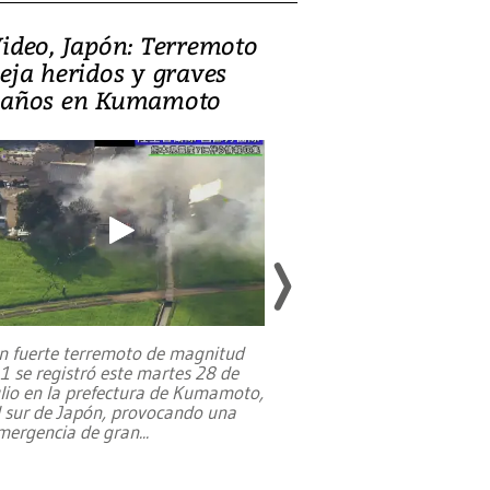
ideo, Japón: Terremoto
Israel regala 
eja heridos y graves
nueva embaja
años en Kumamoto
Jerusalén sob
familias pales
n fuerte terremoto de magnitud
,1 se registró este martes 28 de
Estados Unidos ha a
ulio en la prefectura de Kumamoto,
un dólar y durante 9
l sur de Japón, provocando una
el terreno para su 
mergencia de gran
...
en Jerusalén Oeste, 
perteneció hasta
...