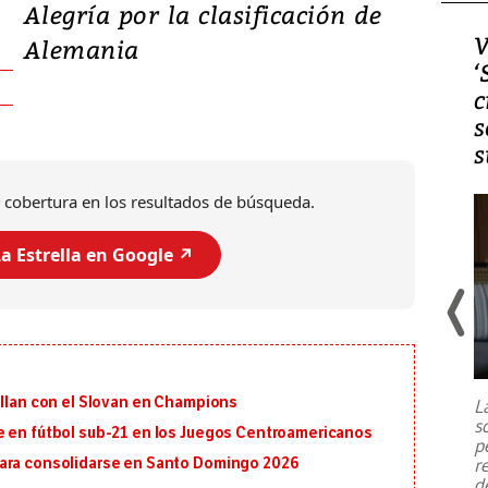
Alegría por la clasificación de
Video, Japón: Terremoto
V
Alemania
deja heridos y graves
‘
daños en Kumamoto
c
s
s
 cobertura en los resultados de búsqueda.
a Estrella en Google ↗️
Un fuerte terremoto de magnitud
7,1 se registró este martes 28 de
julio en la prefectura de Kumamoto,
illan con el Slovan en Champions
L
al sur de Japón, provocando una
s
emergencia de gran
...
e en fútbol sub-21 en los Juegos Centroamericanos
p
r
para consolidarse en Santo Domingo 2026
d