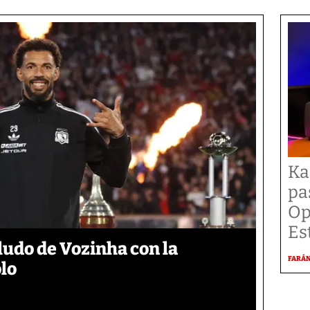
Ka
pa
Op
Es
aludo de Vozinha con la
FARÁ
lo