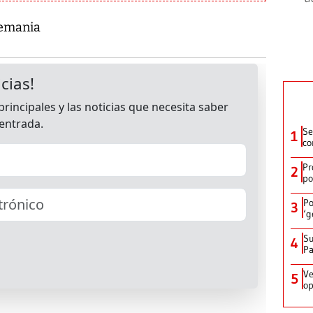
Alemania
Se
1
co
Pr
2
po
Po
3
‘g
Su
4
P
Ve
5
op