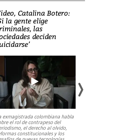
ideo, Catalina Botero:
Video: Lula la
Si la gente elige
candidatura 
riminales, las
promesas de i
ociedades deciden
en defensa, ed
uicidarse’
tierras raras
a exmagistrada colombiana habla
Entre recuerdos y es
obre el rol de contrapeso del
referencias hacia sus
eriodismo, el derecho al olvido,
presidente de Brasil,
eformas constitucionales y los
da Silva, oficializó 
esafíos de nuevas tecnologías
...
candidatura
...