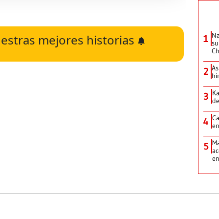
Na
estras mejores historias
1
su
Ch
As
2
hi
Ka
3
de
Ca
4
en
Ma
5
ac
e