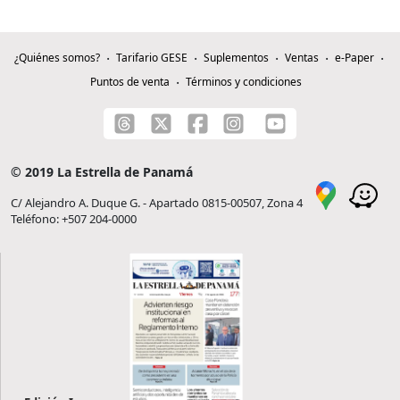
¿Quiénes somos?
Tarifario GESE
Suplementos
Ventas
e-Paper
Puntos de venta
Términos y condiciones
© 2019 La Estrella de Panamá
C/ Alejandro A. Duque G. - Apartado 0815-00507, Zona 4
Teléfono: +507 204-0000