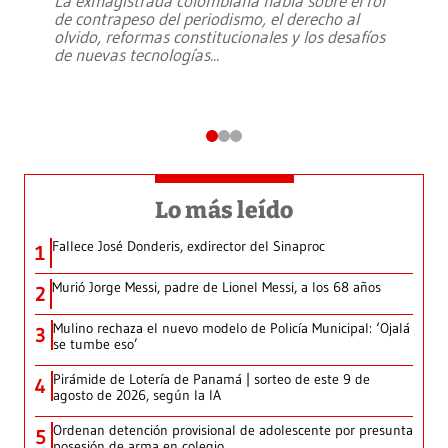
La exmagistrada colombiana habla sobre el rol
de contrapeso del periodismo, el derecho al
olvido, reformas constitucionales y los desafíos
de nuevas tecnologías
...
Lo más leído
Fallece José Donderis, exdirector del Sinaproc
1
Murió Jorge Messi, padre de Lionel Messi, a los 68 años
2
Mulino rechaza el nuevo modelo de Policía Municipal: ‘Ojalá
3
se tumbe eso’
Pirámide de Lotería de Panamá | sorteo de este 9 de
4
agosto de 2026, según la IA
Ordenan detención provisional de adolescente por presunta
5
posesión de arma en colegio