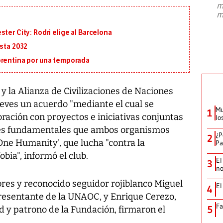
m
presidente de Brasil, Luiz Inácio Lula
m
da Silva, oficializó este domingo su
candidatura
...
ter City: Rodri elige al Barcelona
asta 2032
orentina por una temporada
y la Alianza de Civilizaciones de Naciones
eves un acuerdo "mediante el cual se
Mu
1
ración con proyectos e iniciativas conjuntas
lo
ores fundamentales que ambos organismos
¿P
2
ne Humanity', que lucha "contra la
Pa
obia", informó el club.
El
3
no
ores y reconocido seguidor rojiblanco Miguel
El
4
presentante de la UNAOC, y Enrique Cerezo,
Fa
5
d y patrono de la Fundación, firmaron el