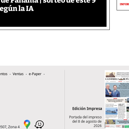
 de Panamá | sorteo de este 9
INFOR
según la IA
ntos
Ventas
e-Paper
Edición Impresa
Portada del impreso
del 8 de agosto de
2026
0507, Zona 4