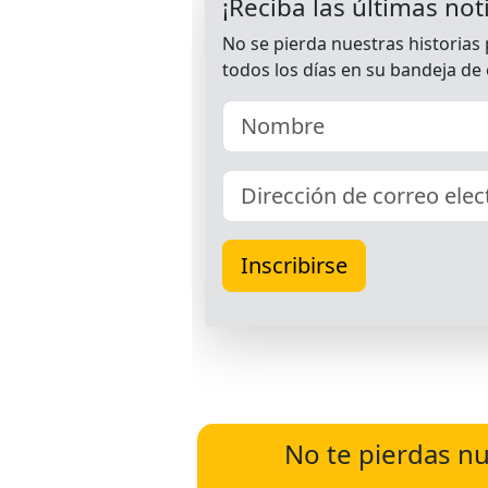
No te pierdas nu