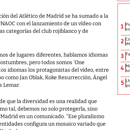
ón del Atlético de Madrid se ha sumado a la
NAOC con el lanzamiento de un vídeo con
Pi
1
es
s categorías del club rojiblanco y de
Cl
2
IM
Fa
mos de lugares diferentes, hablamos idiomas
3
 costumbres, pero todos somos 'One
Mu
4
os idiomas los protagonistas del vídeo, entre
lo
ipo como Jan Oblak, Koke Resurrección, Ángel
LN
5
s Lemar.
po
de que la diversidad es una realidad que
mo tal, debemos no solo protegerla, sino
 de Madrid en un comunicado. "Ese pluralismo
dentidades configura un mosaico variado que