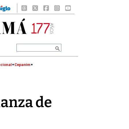
cional
Cepanim
lianza de