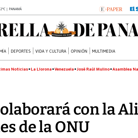
.2°C | PANAMÁ
MÍA
DEPORTES
VIDA Y CULTURA
OPINIÓN
MULTIMEDIA
timas Noticias
La Llorona
Venezuela
José Raúl Mulino
Asamblea Na
 colaborará con la A
nes de la ONU