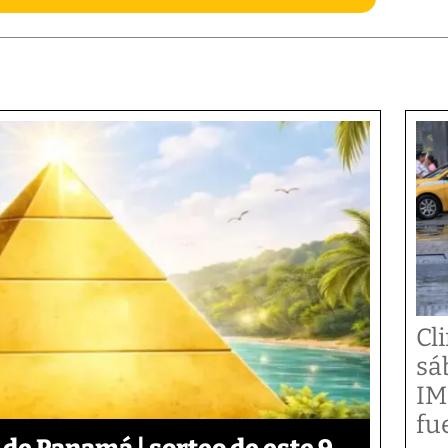
Cl
sá
IM
fu