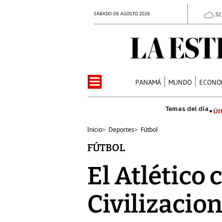
SÁBADO 08 AGOSTO 2026
32
PANAMÁ
MUNDO
ECONO
Úl
Inicio
>
Deportes
>
Fútbol
FÚTBOL
El Atlético
Civilizacio