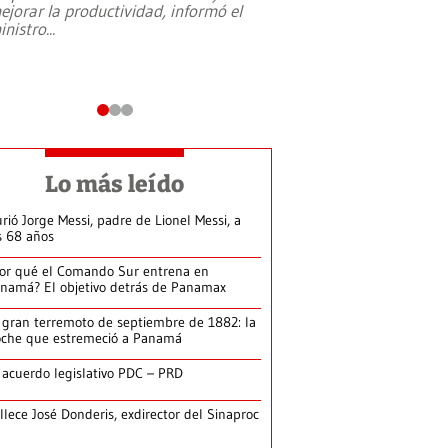
ejorar la productividad, informó el
periodismo, el derech
inistro
...
reformas constitucio
desafíos de nuevas t
Lo más leído
rió Jorge Messi, padre de Lionel Messi, a
s 68 años
or qué el Comando Sur entrena en
namá? El objetivo detrás de Panamax
 gran terremoto de septiembre de 1882: la
che que estremeció a Panamá
 acuerdo legislativo PDC – PRD
llece José Donderis, exdirector del Sinaproc