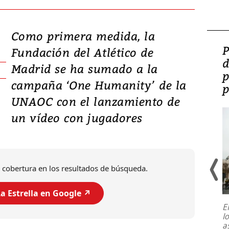
Como primera medida, la
Video: Lula lanza su
P
Fundación del Atlético de
candidatura con
d
Madrid se ha sumado a la
promesas de inversión
p
campaña ‘One Humanity’ de la
en defensa, educación y
p
UNAOC con el lanzamiento de
tierras raras
un vídeo con jugadores
 cobertura en los resultados de búsqueda.
a Estrella en Google ↗️
E
l
Entre recuerdos y escuetas
a
referencias hacia sus adversarios, el