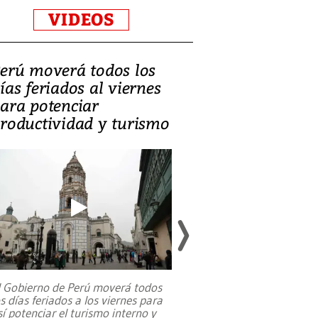
VIDEOS
erú moverá todos los
Video, Catalin
ías feriados al viernes
‘Si la gente el
ara potenciar
criminales, la
roductividad y turismo
sociedades de
suicidarse’
l Gobierno de Perú moverá todos
os días feriados a los viernes para
La exmagistrada co
sí potenciar el turismo interno y
sobre el rol de contr