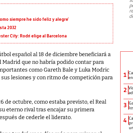
emergencia de gran
...
p
r
d
como siempre he sido feliz y alegre’
asta 2032
ter City: Rodri elige al Barcelona
útbol español al 18 de diciembre beneficiará a
al Madrid que no habría podido contar para
importantes como Gareth Bale y Luka Modric
Ca
1
 sus lesiones y con ritmo de competición para
en
Ví
2
ad
26 de octubre, como estaba previsto, el Real
Ga
3
lo
su eterno rival tras encajar su primera
spués de cederle el liderato.
Ca
4
pr
un