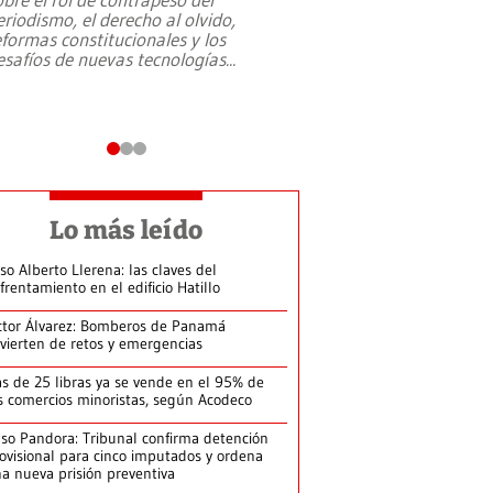
eriodismo, el derecho al olvido,
presidente de Brasil,
eformas constitucionales y los
da Silva, oficializó 
esafíos de nuevas tecnologías
...
candidatura
...
Lo más leído
so Alberto Llerena: las claves del
frentamiento en el edificio Hatillo
ctor Álvarez: Bomberos de Panamá
vierten de retos y emergencias
s de 25 libras ya se vende en el 95% de
s comercios minoristas, según Acodeco
so Pandora: Tribunal confirma detención
ovisional para cinco imputados y ordena
a nueva prisión preventiva