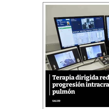
Terapia dirigida re
progresión intracra
pulmón
SALUD