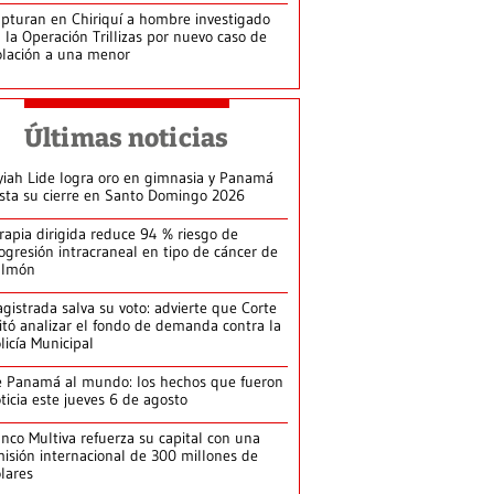
pturan en Chiriquí a hombre investigado
 la Operación Trillizas por nuevo caso de
olación a una menor
Últimas noticias
yiah Lide logra oro en gimnasia y Panamá
ista su cierre en Santo Domingo 2026
rapia dirigida reduce 94 % riesgo de
ogresión intracraneal en tipo de cáncer de
ulmón
gistrada salva su voto: advierte que Corte
itó analizar el fondo de demanda contra la
licía Municipal
 Panamá al mundo: los hechos que fueron
ticia este jueves 6 de agosto
nco Multiva refuerza su capital con una
isión internacional de 300 millones de
lares