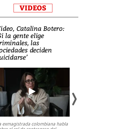
VIDEOS
ideo, Catalina Botero:
Video: Lula la
Si la gente elige
candidatura 
riminales, las
promesas de i
ociedades deciden
en defensa, ed
uicidarse’
tierras raras
a exmagistrada colombiana habla
Entre recuerdos y es
obre el rol de contrapeso del
referencias hacia sus