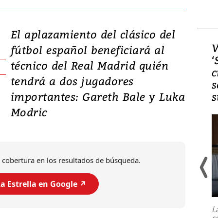
El aplazamiento del clásico del
Video, Japón: Terremoto
V
fútbol español beneficiará al
deja heridos y graves
‘
técnico del Real Madrid quién
daños en Kumamoto
c
tendrá a dos jugadores
s
importantes: Gareth Bale y Luka
s
Modric
 cobertura en los resultados de búsqueda.
a Estrella en Google ↗️
Un fuerte terremoto de magnitud
7,1 se registró este martes 28 de
julio en la prefectura de Kumamoto,
L
al sur de Japón, provocando una
s