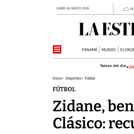
JUEVES 06 AGOSTO 2026
24
PANAMÁ
MUNDO
ECONO
Úl
Inicio
>
Deportes
>
Fútbol
FÚTBOL
Zidane, ben
Clásico: re