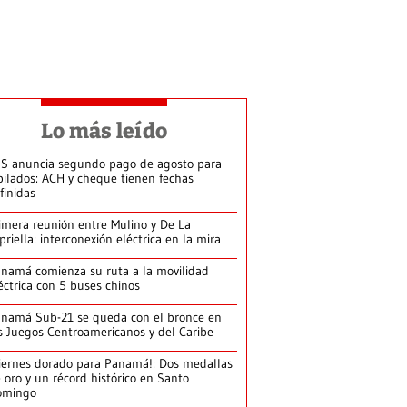
Lo más leído
S anuncia segundo pago de agosto para
bilados: ACH y cheque tienen fechas
finidas
imera reunión entre Mulino y De La
priella: interconexión eléctrica en la mira
namá comienza su ruta a la movilidad
éctrica con 5 buses chinos
namá Sub-21 se queda con el bronce en
s Juegos Centroamericanos y del Caribe
iernes dorado para Panamá!: Dos medallas
 oro y un récord histórico en Santo
omingo