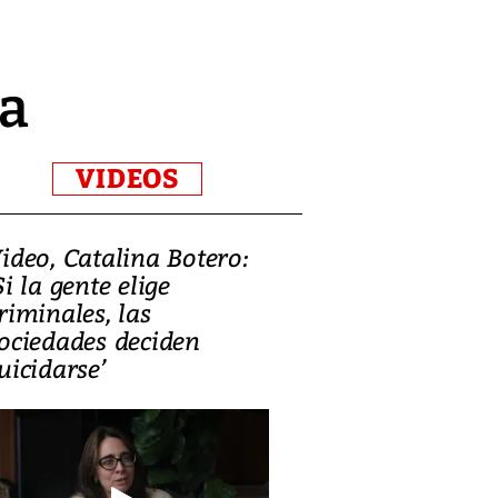
na
VIDEOS
ideo, Catalina Botero:
Video: Lula la
Si la gente elige
candidatura 
riminales, las
promesas de i
ociedades deciden
en defensa, ed
uicidarse’
tierras raras