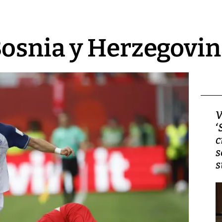
Bosnia y Herzegovi
Video, Japón: Terremoto
V
deja heridos y graves
‘
daños en Kumamoto
c
s
s