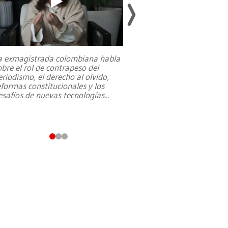
a exmagistrada colombiana habla
Entre recuerdos y es
obre el rol de contrapeso del
referencias hacia sus
eriodismo, el derecho al olvido,
presidente de Brasil,
eformas constitucionales y los
da Silva, oficializó 
esafíos de nuevas tecnologías
...
candidatura
...