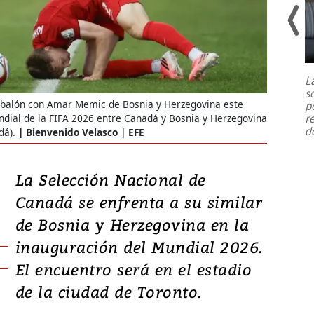
Un fuerte terremoto de magnitud
7,1 se registró este martes 28 de
julio en la prefectura de Kumamoto,
L
al sur de Japón, provocando una
s
emergencia de gran
...
el balón con Amar Memic de Bosnia y Herzegovina este
p
r
undial de la FIFA 2026 entre Canadá y Bosnia y Herzegovina
d
dá).
Bienvenido Velasco | EFE
La Selección Nacional de
Canadá se enfrenta a su similar
de Bosnia y Herzegovina en la
inauguración del Mundial 2026.
El encuentro será en el estadio
de la ciudad de Toronto.