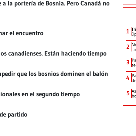
e a la portería de Bosnia. Pero Canadá no
Tr
1
nar el encuentro
Op
Ah
2
ju
los canadienses. Están haciendo tiempo
Pa
3
te
mpedir que los bosnios dominen el balón
Pa
4
de
As
5
cionales en el segundo tiempo
bo
 de partido