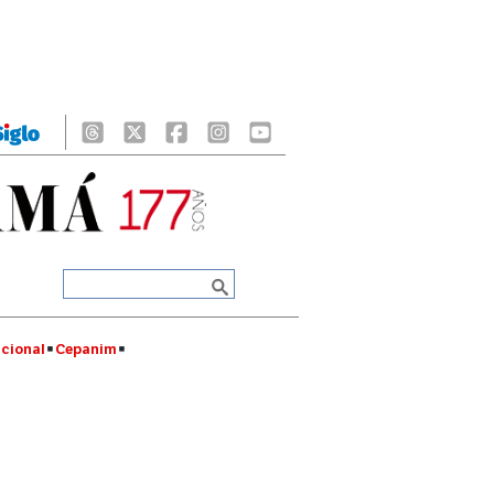
cional
Cepanim