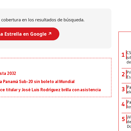
 cobertura en los resultados de búsqueda.
a Estrella en Google ↗️
CS
1
ju
de
Pr
2
asta 2032
Es
 a Panamá Sub-20 sin boleto al Mundial
Pa
3
e titular y José Luis Rodríguez brilla con asistencia
el
Pa
4
lo
¡V
5
de
D