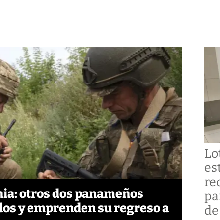
Lo
es
re
ia: otros dos panameños
pa
ados y emprenden su regreso a
de