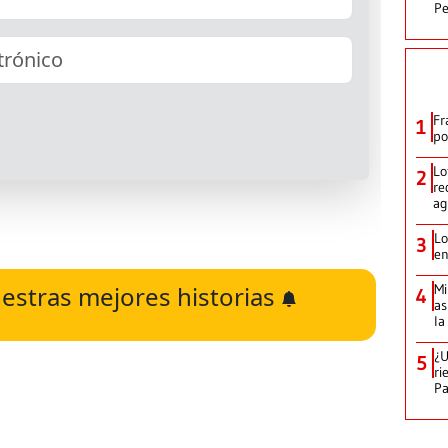
Pe
Fr
1
po
Lo
2
re
ag
Lo
3
en
estras mejores historias
Mi
4
as
la
¿U
5
ri
P