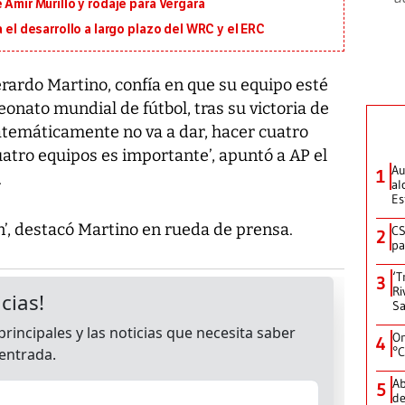
 Amir Murillo y rodaje para Vergara
 el desarrollo a largo plazo del WRC y el ERC
rardo Martino, confía en que su equipo esté
eonato mundial de fútbol, tras su victoria de
matemáticamente no va a dar, hacer cuatro
atro equipos es importante’, apuntó a AP el
Au
1
.
al
Es
ón’, destacó Martino en rueda de prensa.
CS
2
pa
‘T
3
Ri
Sa
On
4
°C
Ab
5
de