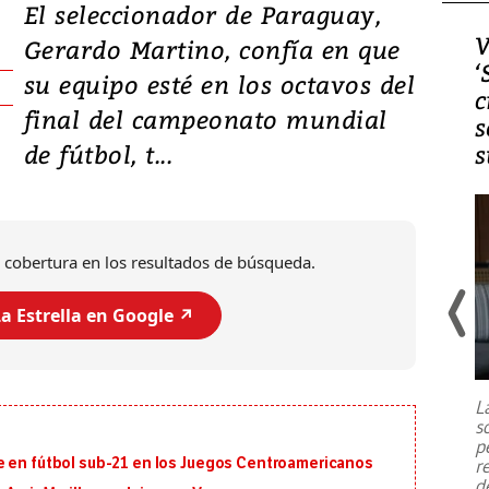
El seleccionador de Paraguay,
Video, Japón: Terremoto
V
Gerardo Martino, confía en que
deja heridos y graves
‘
su equipo esté en los octavos del
daños en Kumamoto
c
final del campeonato mundial
s
de fútbol, t...
s
 cobertura en los resultados de búsqueda.
a Estrella en Google ↗️
Un fuerte terremoto de magnitud
7,1 se registró este martes 28 de
julio en la prefectura de Kumamoto,
L
al sur de Japón, provocando una
s
emergencia de gran
...
p
e en fútbol sub-21 en los Juegos Centroamericanos
r
d