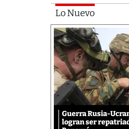
Lo Nuevo
Guerra Rusia-Ucran
logran ser repatri