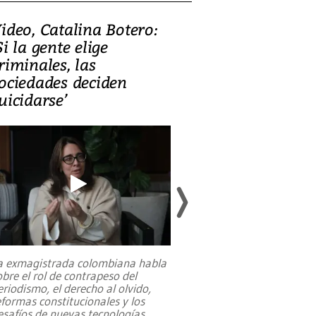
ideo, Catalina Botero:
Video: Lula la
Si la gente elige
candidatura 
riminales, las
promesas de i
ociedades deciden
en defensa, ed
uicidarse’
tierras raras
a exmagistrada colombiana habla
Entre recuerdos y es
obre el rol de contrapeso del
referencias hacia sus
eriodismo, el derecho al olvido,
presidente de Brasil,
eformas constitucionales y los
da Silva, oficializó 
esafíos de nuevas tecnologías
...
candidatura
...