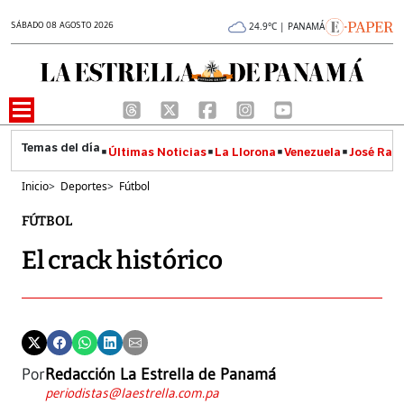
SÁBADO 08 AGOSTO 2026
24.9°C | PANAMÁ
Últimas Noticias
La Llorona
Venezuela
José Raúl
Inicio
>
Deportes
>
Fútbol
FÚTBOL
El crack histórico
Por
Redacción La Estrella de Panamá
periodistas@laestrella.com.pa