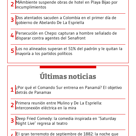
MiAmbiente suspende obras de hotel en Playa Bijao por
2
incumplimientos
Dos atentados sacuden a Colombia en el primer día de
3
gobierno de Abelardo De La Espriella
Persecución en Chepo: capturan a hombre señalado de
4
disparar contra agentes del Senafront
Los no alineados superan el 51% del padrón y le quitan la
5
mayoría a los partidos políticos
Últimas noticias
¿Por qué el Comando Sur entrena en Panamá? El objetivo
1
detrás de Panamax
Primera reunión entre Mulino y De La Espriella:
2
interconexión eléctrica en la mira
Deep Fried Comedy: la comedia inspirada en ‘Saturday
3
Night Live’ regresa al teatro
El gran terremoto de septiembre de 1882: la noche que