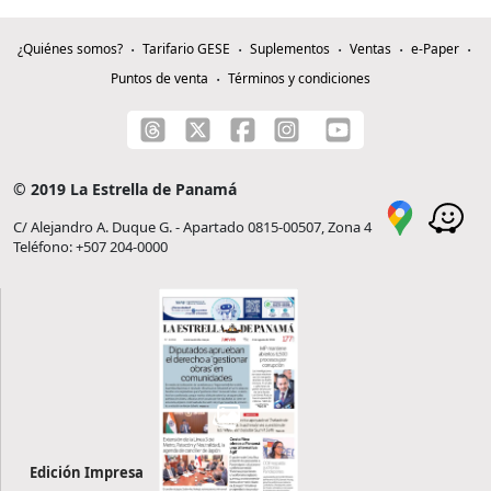
¿Quiénes somos?
Tarifario GESE
Suplementos
Ventas
e-Paper
Puntos de venta
Términos y condiciones
© 2019 La Estrella de Panamá
C/ Alejandro A. Duque G. - Apartado 0815-00507, Zona 4
Teléfono: +507 204-0000
Edición Impresa