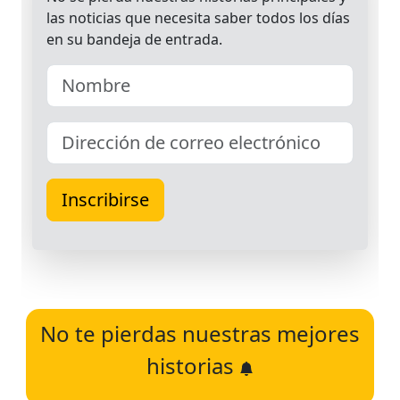
No te pierdas nuestras mejores
historias