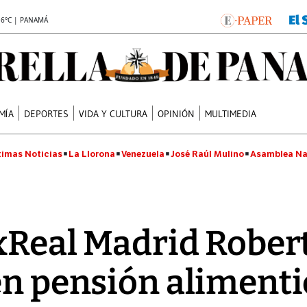
.6°C | PANAMÁ
MÍA
DEPORTES
VIDA Y CULTURA
OPINIÓN
MULTIMEDIA
timas Noticias
La Llorona
Venezuela
José Raúl Mulino
Asamblea Na
exReal Madrid Rober
en pensión alimenti