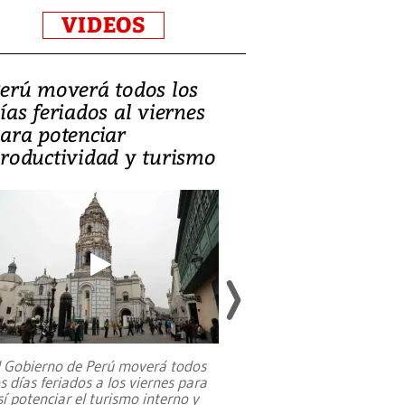
VIDEOS
erú moverá todos los
Video, Catalin
ías feriados al viernes
‘Si la gente el
ara potenciar
criminales, la
roductividad y turismo
sociedades de
suicidarse’
l Gobierno de Perú moverá todos
os días feriados a los viernes para
La exmagistrada co
sí potenciar el turismo interno y
sobre el rol de contr