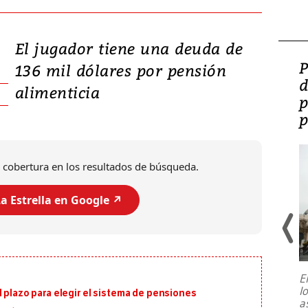
El jugador tiene una deuda de
Video: Lula lanza su
P
136 mil dólares por pensión
candidatura con
d
alimenticia
promesas de inversión
p
en defensa, educación y
p
tierras raras
 cobertura en los resultados de búsqueda.
a Estrella en Google ↗️
E
l
l plazo para elegir el sistema de pensiones
Entre recuerdos y escuetas
a
referencias hacia sus adversarios, el