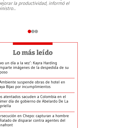
ejorar la productividad, informó el
periodismo, el derech
inistro
...
reformas constitucio
desafíos de nuevas t
Lo más leído
ivo un día a la vez’: Kayra Harding
mparte imágenes de la despedida de su
poso
Ambiente suspende obras de hotel en
aya Bijao por incumplimientos
s atentados sacuden a Colombia en el
imer día de gobierno de Abelardo De La
priella
rsecución en Chepo: capturan a hombre
ñalado de disparar contra agentes del
nafront