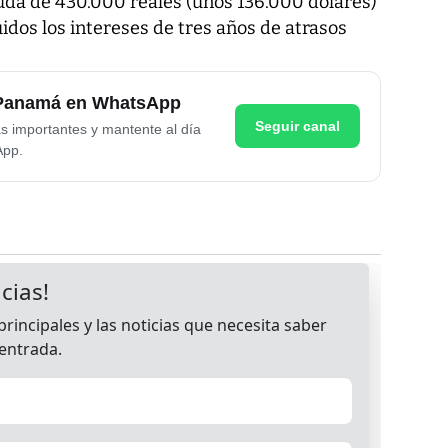
uda de 430.000 reales (unos 136.000 dólares)
uidos los intereses de tres años de atrasos
e Panamá en WhatsApp
Seguir canal
as importantes y mantente al día
App.