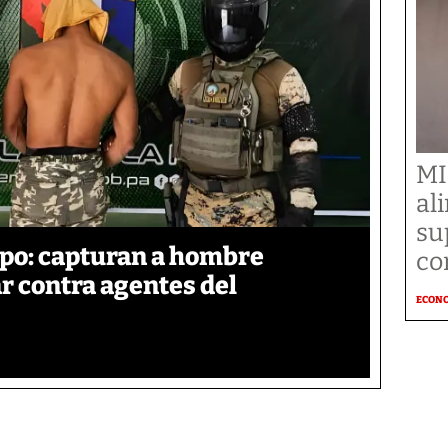
MI
al
su
po: capturan a hombre
co
r contra agentes del
ECON