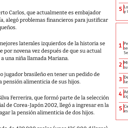
Lo
5
y 
erto Carlos, que actualmente es embajador
a, alegó problemas financieros para justificar
equeños.
ejores laterales izquierdos de la historia se
Pe
1
se
e por novena vez después de que su actual
Se
z a una niña llamada Mariana.
MI
2
su
co jugador brasileño en tener un pedido de
De
3
a pensión alimenticia de sus hijos.
la
Ad
4
ci
ilva Ferrerira, que formó parte de la selección
al de Corea-Japón 2002, llegó a ingresar en la
Ci
5
es
agar la pensión alimenticia de dos hijos.