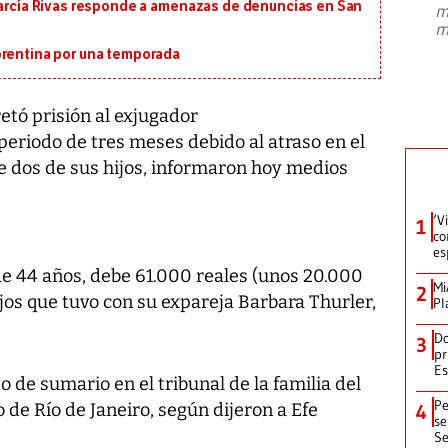
 García Rivas responde a amenazas de denuncias en San
m
presidente de Brasil, Luiz Inácio Lula
m
da Silva, oficializó este domingo su
candidatura
...
orentina por una temporada
retó prisión al exjugador
periodo de tres meses debido al atraso en el
e dos de sus hijos, informaron hoy medios
‘V
1
co
es
 de 44 años, debe 61.000 reales (unos 20.000
Mi
2
ijos que tuvo con su expareja Barbara Thurler,
Pl
Do
3
pr
Es
o de sumario en el tribunal de la familia del
Pe
 de Río de Janeiro, según dijeron a Efe
4
se
Se