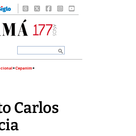
cional
Cepanim
to Carlos
cia