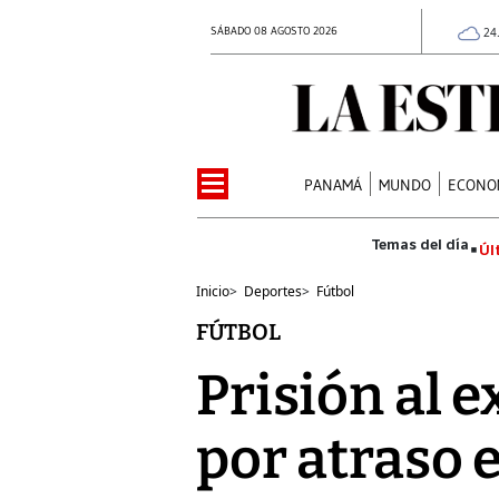
SÁBADO 08 AGOSTO 2026
24
PANAMÁ
MUNDO
ECONO
Úl
Inicio
>
Deportes
>
Fútbol
FÚTBOL
Prisión al 
por atraso 