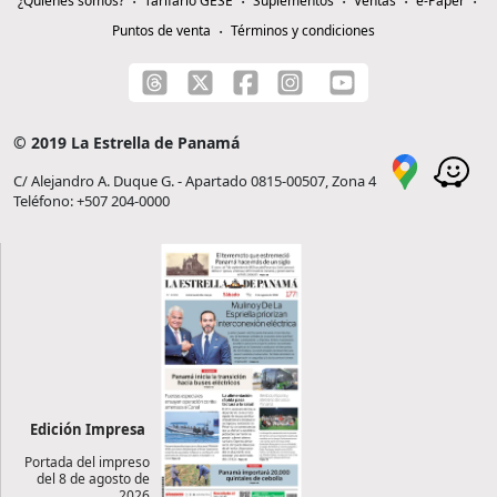
¿Quiénes somos?
Tarifario GESE
Suplementos
Ventas
e-Paper
Puntos de venta
Términos y condiciones
© 2019 La Estrella de Panamá
C/ Alejandro A. Duque G. - Apartado 0815-00507, Zona 4
Teléfono: +507 204-0000
Edición Impresa
Portada del impreso
del 8 de agosto de
2026